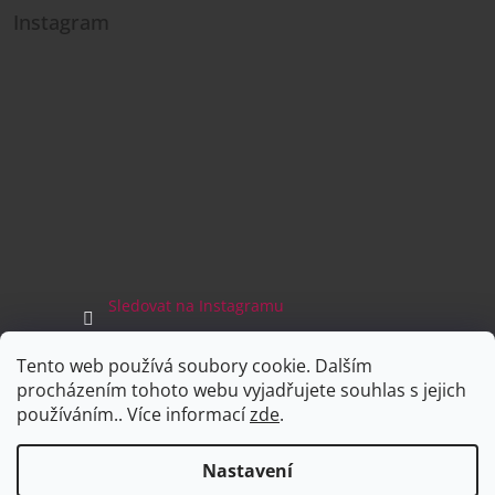
Instagram
Sledovat na Instagramu
Tento web používá soubory cookie. Dalším
Facebook
procházením tohoto webu vyjadřujete souhlas s jejich
používáním.. Více informací
zde
.
Nastavení