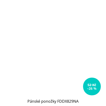
52 Kč
–26 %
Pánské ponožky FDDX829NA