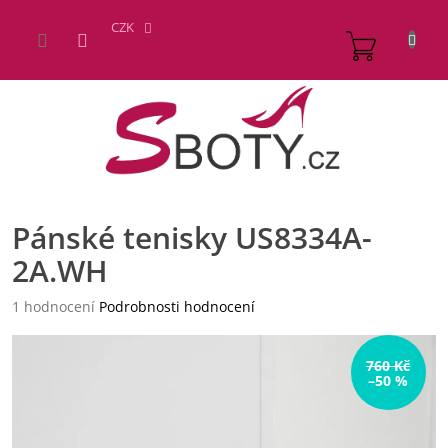
Přejít
na
CZK
NÁKUP
obsah
KOŠÍK
Pánské tenisky US8334A-
2A.WH
Průměrné
1 hodnocení
Podrobnosti hodnocení
hodnocení
produktu
je
760 Kč
–50 %
5,0
z
5
hvězdiček.