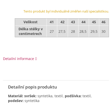
Tento produkt byl individuálně změřen naší specialistkou.
Velikost
41
42
43
44
45
46
Délka stélky v
27
27,5
28
28,5
29,5
30
centimetrech
Detailní informace
Detailní popis produktu
Materiál: svršek:
syntetika, textil,
podšívka:
textil,
podešev:
syntetika