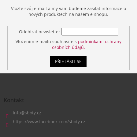
Vložte svůj e-mail a my vám budeme zasílat informace o
nových produktech na našem e-shopu.
Odebírat newsletter
Vložením e-mailu souhlasíte s
podmínkami ochrany
osobních údajů.
PŘIHLÁSIT SE
Z
á
Kontakt
p
a
info
@
sboty.cz
t
https://www.facebook.com/sboty.cz
í