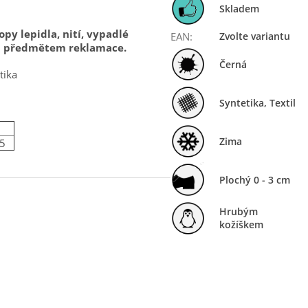
Skladem
py lepidla, nití, vypadlé
EAN
:
Zvolte variantu
u předmětem reklamace.
Černá
tika
Syntetika, Textil
Zima
5
Plochý 0 - 3 cm
Hrubým
kožíškem