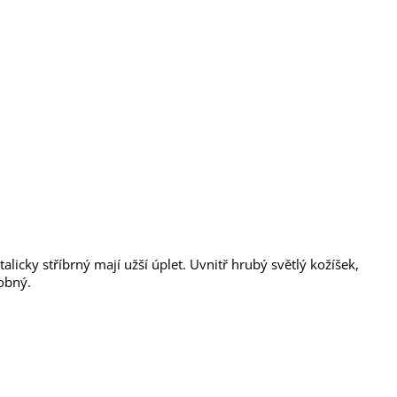
icky stříbrný mají užší úplet. Uvnitř hrubý světlý kožíšek,
dobný.