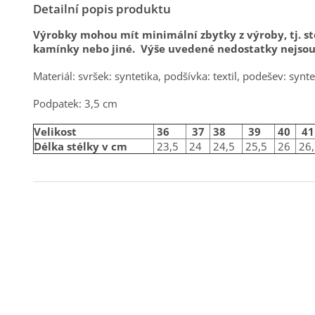
Detailní popis produktu
Výrobky mohou mít minimální zbytky z výroby, tj. sto
kamínky nebo jiné. Výše uvedené nedostatky nejso
Materiál: svršek: syntetika, podšívka: textil, podešev: synte
Podpatek: 3,5 cm
Velikost
36
37
38
39
40
41
Délka stélky v cm
23,5
24
24,5
25,5
26
26,