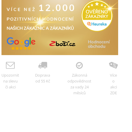
Upozornit
Doprava
Zákonná
Více
na slevu
od 55 Kč
odpovědnost
o
či akci
za vady 24
akci
měsíců
ZDE