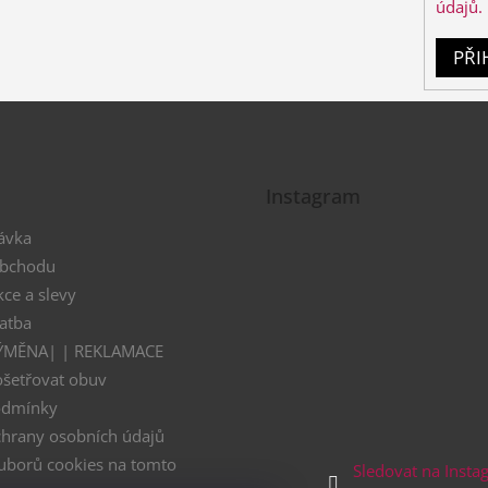
údajů.
PŘI
Instagram
ávka
obchodu
kce a slevy
atba
VÝMĚNA| | REKLAMACE
ošetřovat obuv
odmínky
hrany osobních údajů
uborů cookies na tomto
Sledovat na Inst