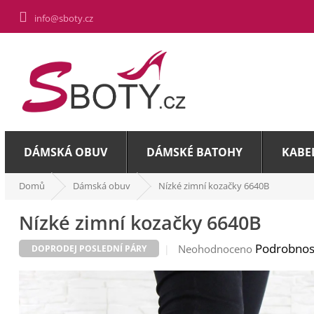
Přejít
info@sboty.cz
na
obsah
DÁMSKÁ OBUV
DÁMSKÉ BATOHY
KABE
Domů
Dámská obuv
Nízké zimní kozačky 6640B
Nízké zimní kozačky 6640B
Průměrné
Podrobnos
Neohodnoceno
DOPRODEJ POSLEDNÍ PÁRY
hodnocení
produktu
je
0,0