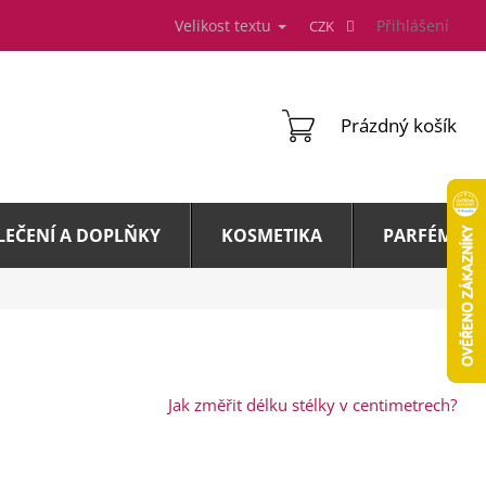
Velikost textu
Přihlášení
CZK
NÁKUPNÍ
Prázdný košík
KOŠÍK
LEČENÍ A DOPLŇKY
KOSMETIKA
PARFÉMY A 
Jak změřit délku stélky v centimetrech?