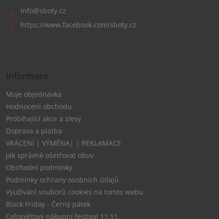
a
info
@
sboty.cz
t
https://www.facebook.com/sboty.cz
í
Informace
Moje objednávka
Hodnocení obchodu
Probíhající akce a slevy
Doprava a platba
VRÁCENÍ | VÝMĚNA| | REKLAMACE
Jak správně ošetřovat obuv
Obchodní podmínky
Podmínky ochrany osobních údajů
Využívání souborů cookies na tomto webu
Black Friday - Černý pátek
Celosvětový nákupní festival 11.11.