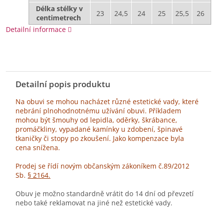
Délka stélky v
23
24,5
24
25
25,5
26
centimetrech
Detailní informace
Detailní popis produktu
Na obuvi se mohou nacházet různé estetické vady, které
nebrání plnohodnotnému užívání obuvi. Příkladem
mohou být šmouhy od lepidla, oděrky, škrábance,
promáčkliny, vypadané kamínky u zdobení, špinavé
tkaničky či stopy po zkoušení. Jako kompenzace byla
cena snížena.
Prodej se řídí novým občanským zákoníkem č.89/2012
Sb.
§ 2164.
Obuv je možno standardně vrátit do 14 dní od převzetí
nebo také reklamovat na jiné než estetické vady.