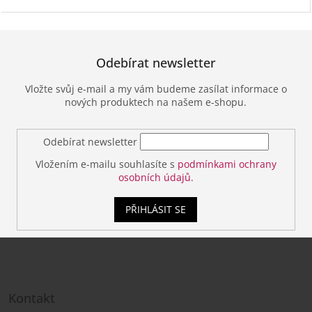
Odebírat newsletter
Vložte svůj e-mail a my vám budeme zasílat informace o
nových produktech na našem e-shopu.
Odebírat newsletter
Vložením e-mailu souhlasíte s
podmínkami ochrany
osobních údajů.
PŘIHLÁSIT SE
Z
á
Kontakt
p