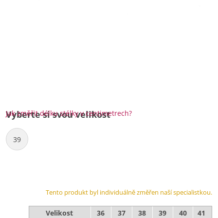
Jak změřit délku stélky v centimetrech?
Vyberte si svou velikost
39
Tento produkt byl individuálně změřen naší specialistkou.
Velikost
36
37
38
39
40
41