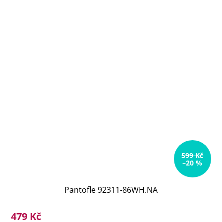
599 Kč
–20 %
Pantofle 92311-86WH.NA
479 Kč