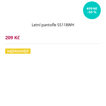
419 Kč
–50 %
Letní pantofle SS118WH
209 Kč
NEJŽÁDANĚJŠÍ