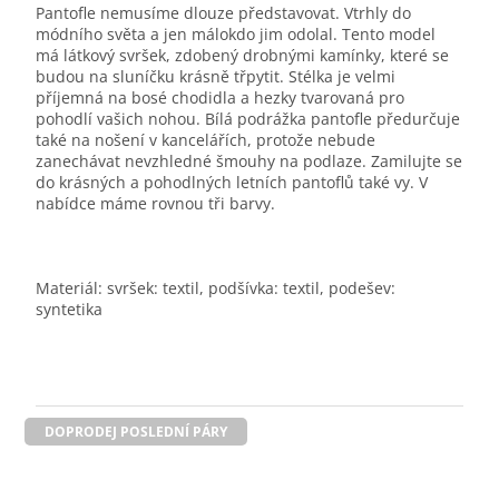
Pantofle nemusíme dlouze představovat. Vtrhly do
módního světa a jen málokdo jim odolal. Tento model
má látkový svršek, zdobený drobnými kamínky, které se
budou na sluníčku krásně třpytit. Stélka je velmi
příjemná na bosé chodidla a hezky tvarovaná pro
pohodlí vašich nohou. Bílá podrážka pantofle předurčuje
také na nošení v kancelářích, protože nebude
zanechávat nevzhledné šmouhy na podlaze. Zamilujte se
do krásných a pohodlných letních pantoflů také vy. V
nabídce máme rovnou tři barvy.
Materiál: svršek: textil, podšívka: textil, podešev:
syntetika
DOPRODEJ POSLEDNÍ PÁRY