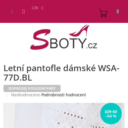
Přejít
na
CZK
NÁKUP
obsah
KOŠÍK
Letní pantofle dámské WSA-
77D.BL
DOPRODEJ POSLEDNÍ PÁRY
Průměrné
Neohodnoceno
Podrobnosti hodnocení
hodnocení
produktu
je
329 Kč
–54 %
0,0
z
5