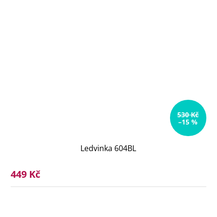
530 Kč
–15 %
Ledvinka 604BL
449 Kč