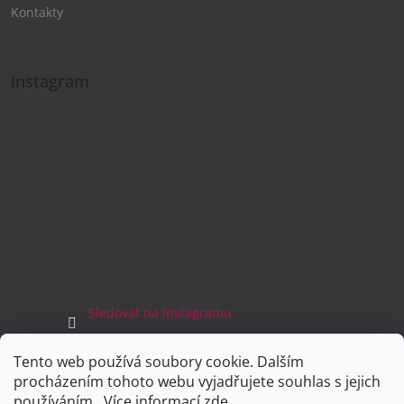
Kontakty
Instagram
Sledovat na Instagramu
Tento web používá soubory cookie. Dalším
Facebook
procházením tohoto webu vyjadřujete souhlas s jejich
používáním.. Více informací
zde
.