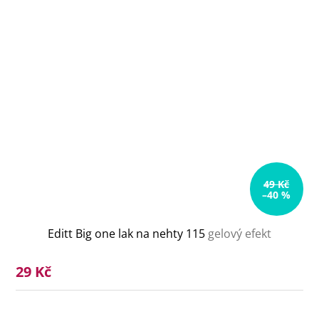
49 Kč
–40 %
Editt Big one lak na nehty 115
gelový efekt
29 Kč