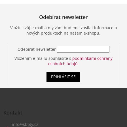
Odebírat newsletter
Vložte svůj e-mail a my vám budeme zasílat informace o
nových produktech na našem e-shopu.
Odebírat newsletter
Vložením e-mailu souhlasíte s
podmínkami ochrany
osobních údajů.
PŘIHLÁSIT SE
Z
á
Kontakt
p
a
info
@
sboty.cz