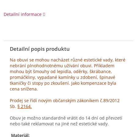
Detailní informace
Detailní popis produktu
Na obuvi se mohou nacházet různé estetické vady, které
nebrání plnohodnotnému užívání obuvi. Příkladem
mohou být šmouhy od lepidla, oděrky, škrábance,
promáčkliny, vypadané kamínky u zdobení, špinavé
tkaničky či stopy po zkoušení. Jako kompenzace byla
cena snížena.
Prodej se řídí novým občanským zákoníkem č.89/2012
Sb.
§ 2164.
Obuv je možno standardně vrátit do 14 dní od převzetí
nebo také reklamovat na jiné než estetické vady.
Materiál: