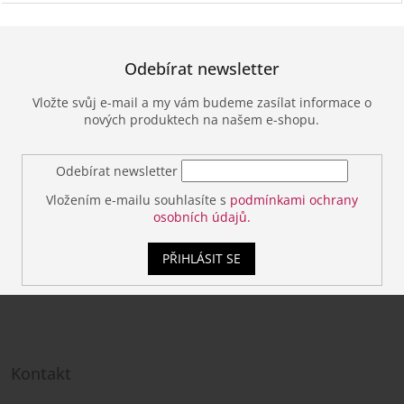
Odebírat newsletter
Vložte svůj e-mail a my vám budeme zasílat informace o
nových produktech na našem e-shopu.
Odebírat newsletter
Vložením e-mailu souhlasíte s
podmínkami ochrany
osobních údajů.
PŘIHLÁSIT SE
Z
á
Kontakt
p