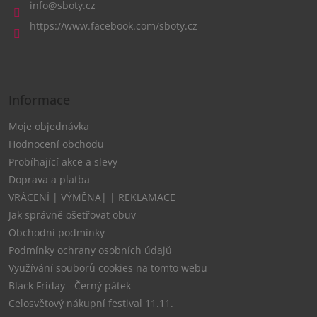
a
info
@
sboty.cz
t
https://www.facebook.com/sboty.cz
í
Informace
Moje objednávka
Hodnocení obchodu
Probíhající akce a slevy
Doprava a platba
VRÁCENÍ | VÝMĚNA| | REKLAMACE
Jak správně ošetřovat obuv
Obchodní podmínky
Podmínky ochrany osobních údajů
Využívání souborů cookies na tomto webu
Black Friday - Černý pátek
Celosvětový nákupní festival 11.11.