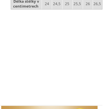
Délka stélky v
24
24,5
25
25,5
26
26,5
centimetrech