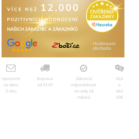
Upozornit
Doprava
Zákonná
Více
na slevu
od 55 Kč
odpovědnost
o
či akci
za vady 24
akci
měsíců
ZDE