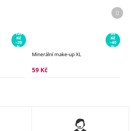
Další
produ
109
99
Kč
Kč
–20
–40
%
%
Minerální make-up XL
59 Kč