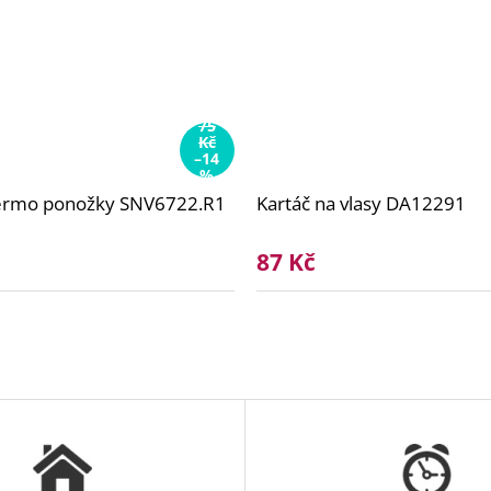
75
Kč
–14
%
hermo ponožky SNV6722.R1
Kartáč na vlasy DA12291
87 Kč