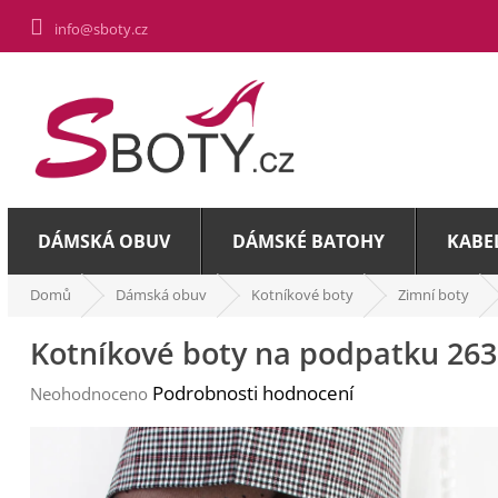
Přejít
info@sboty.cz
na
obsah
DÁMSKÁ OBUV
DÁMSKÉ BATOHY
KABE
Domů
Dámská obuv
Kotníkové boty
Zimní boty
Kotníkové boty na podpatku 263
Průměrné
Podrobnosti hodnocení
Neohodnoceno
hodnocení
produktu
je
0,0