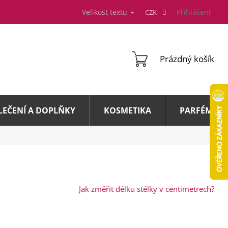
Velikost textu
Přihlášení
CZK
NÁKUPNÍ
Prázdný košík
KOŠÍK
LEČENÍ A DOPLŇKY
KOSMETIKA
PARFÉMY A 
Jak změřit délku stélky v centimetrech?