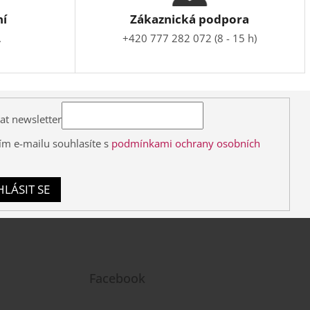
ní
Zákaznická podpora
.
+420 777 282 072 (8 - 15 h)
at newsletter
ím e-mailu souhlasíte s
podmínkami ochrany osobních
HLÁSIT SE
Facebook