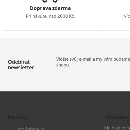
Doprava zdarma
Při nákupu nad 2000 Kč.
Ví
Vložte svůj e-mail a my vám budeme
Odebírat
shopu.
newsletter
Z
á
Kontakt
Informace
p
a
Moje objedn
info
@
sboty.cz