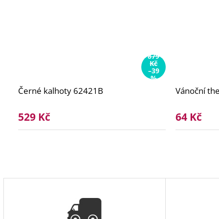
879
Kč
–39
%
Černé kalhoty 62421B
Vánoční t
529 Kč
64 Kč