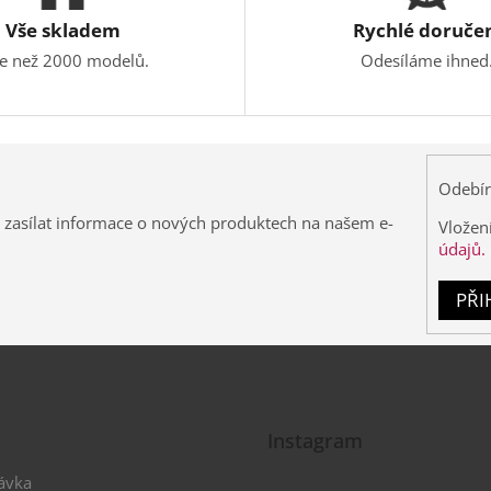
Vše skladem
Rychlé doruče
ce než 2000 modelů.
Odesíláme ihned
Odebír
 zasílat informace o nových produktech na našem e-
Vložen
údajů.
PŘI
Instagram
ávka