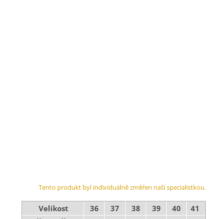
Tento produkt byl individuálně změřen naší specialistkou.
Velikost
36
37
38
39
40
41