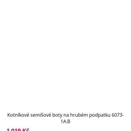
Kotníkové semišové boty na hrubém podpatku 6073-
1A.B
1 019 Kč