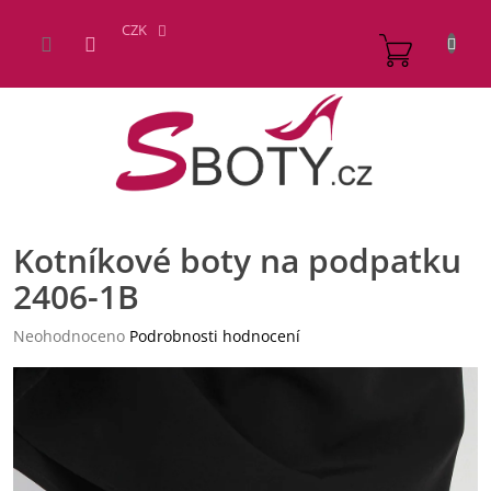
Přejít
na
CZK
NÁKUP
obsah
KOŠÍK
Kotníkové boty na podpatku
2406-1B
Průměrné
Neohodnoceno
Podrobnosti hodnocení
hodnocení
produktu
je
0,0
z
5
hvězdiček.