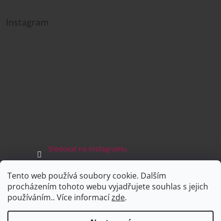
Instagram
Sledovat na Instagramu
Tento web používá soubory cookie. Dalším
Facebook
procházením tohoto webu vyjadřujete souhlas s jejich
používáním.. Více informací
zde
.