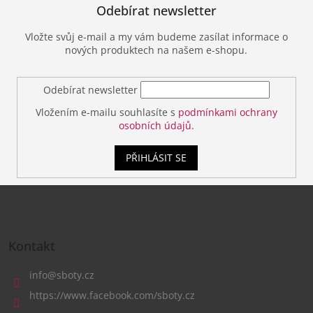
Odebírat newsletter
Vložte svůj e-mail a my vám budeme zasílat informace o
nových produktech na našem e-shopu.
Odebírat newsletter
Vložením e-mailu souhlasíte s
podmínkami ochrany
osobních údajů.
PŘIHLÁSIT SE
Z
á
Kontakt
p
a
info
@
sboty.cz
t
https://www.facebook.com/sboty.cz
í