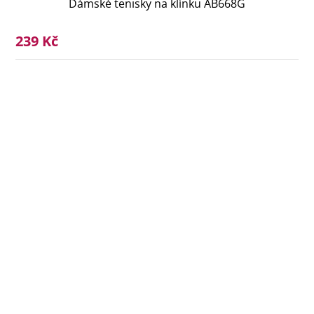
Dámské tenisky na klínku AB668G
239 Kč