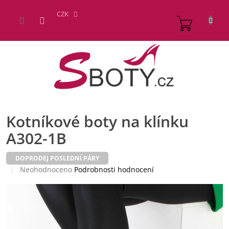
Přejít
na
CZK
NÁKUP
obsah
KOŠÍK
Kotníkové boty na klínku
A302-1B
DOPRODEJ POSLEDNÍ PÁRY
Průměrné
Neohodnoceno
Podrobnosti hodnocení
hodnocení
produktu
je
0,0
z
5