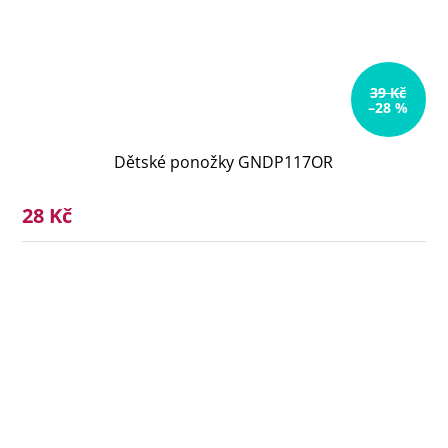
39 Kč
–28 %
Dětské ponožky GNDP117OR
28 Kč