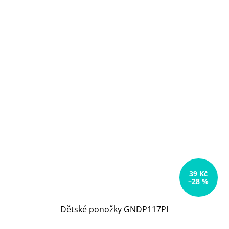
39 Kč
–28 %
Dětské ponožky GNDP117PI