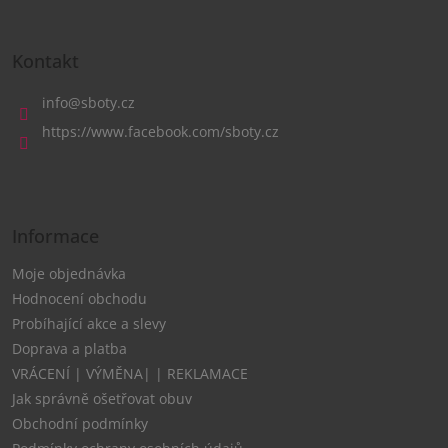
Z
á
Kontakt
p
a
info
@
sboty.cz
t
https://www.facebook.com/sboty.cz
í
Informace
Moje objednávka
Hodnocení obchodu
Probíhající akce a slevy
Doprava a platba
VRÁCENÍ | VÝMĚNA| | REKLAMACE
Jak správně ošetřovat obuv
Obchodní podmínky