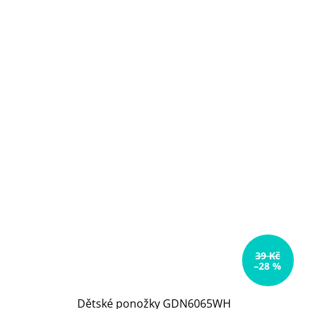
39 Kč
–28 %
Dětské ponožky GDN6065WH