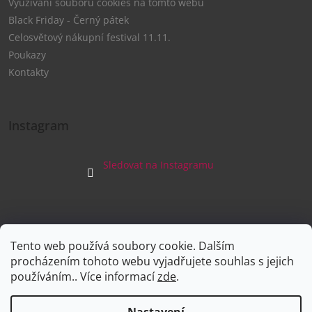
Využívání souborů cookies na tomto webu
Black Friday - Černý pátek
Celosvětový nákupní festival 11.11.
Poukazy
Kontakty
Instagram
Sledovat na Instagramu
Tento web používá soubory cookie. Dalším
Facebook
procházením tohoto webu vyjadřujete souhlas s jejich
používáním.. Více informací
zde
.