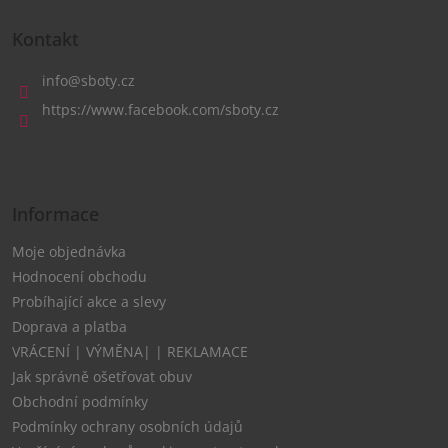
Z
á
Kontakt
p
a
info
@
sboty.cz
t
https://www.facebook.com/sboty.cz
í
Informace
Moje objednávka
Hodnocení obchodu
Probíhající akce a slevy
Doprava a platba
VRÁCENÍ | VÝMĚNA| | REKLAMACE
Jak správně ošetřovat obuv
Obchodní podmínky
Podmínky ochrany osobních údajů