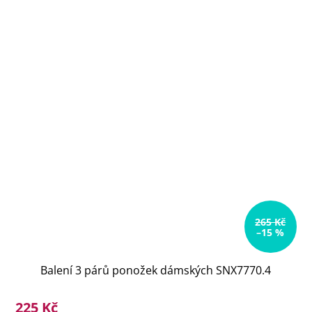
265 Kč
–15 %
Balení 3 párů ponožek dámských SNX7770.4
225 Kč