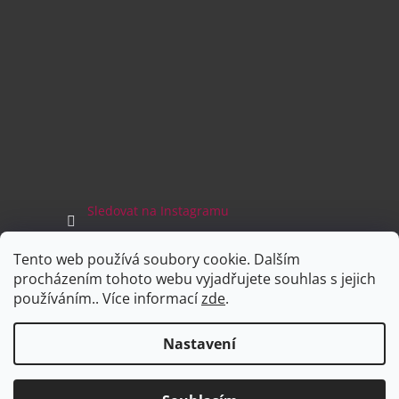
Sledovat na Instagramu
Tento web používá soubory cookie. Dalším
Facebook
procházením tohoto webu vyjadřujete souhlas s jejich
používáním.. Více informací
zde
.
Nastavení
Vytvořil Shoptet