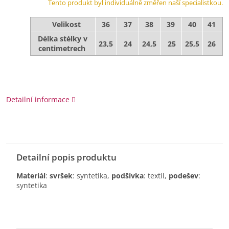
Tento produkt byl individuálně změřen naší specialistkou.
Velikost
36
37
38
39
40
41
Délka stélky v
23,5
24
24,5
25
25,5
26
centimetrech
Detailní informace
Detailní popis produktu
Materiál
:
svršek
: syntetika,
podšívka
: textil,
podešev
:
syntetika