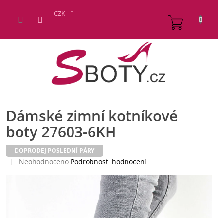
Přejít
na
CZK
NÁKUP
obsah
KOŠÍK
Dámské zimní kotníkové
boty 27603-6KH
DOPRODEJ POSLEDNÍ PÁRY
Průměrné
Neohodnoceno
Podrobnosti hodnocení
hodnocení
produktu
je
0,0
z
5