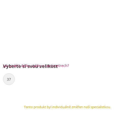
Jak změřit délku stélky v centimetrech?
Vyberte si svou velikost
37
Tento produkt byl individuálně změřen naší specialistkou.