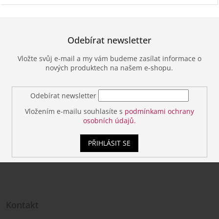
Odebírat newsletter
Vložte svůj e-mail a my vám budeme zasílat informace o
nových produktech na našem e-shopu.
Odebírat newsletter
Vložením e-mailu souhlasíte s
podmínkami ochrany
osobních údajů.
PŘIHLÁSIT SE
Z
á
Kontakt
p