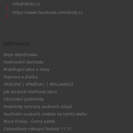
a
info
@
sboty.cz
t
https://www.facebook.com/sboty.cz
í
Informace
Moje objednávka
Hodnocení obchodu
Probíhající akce a slevy
Doprava a platba
VRÁCENÍ | VÝMĚNA| | REKLAMACE
Jak správně ošetřovat obuv
Obchodní podmínky
Podmínky ochrany osobních údajů
Využívání souborů cookies na tomto webu
Black Friday - Černý pátek
Celosvětový nákupní festival 11.11.