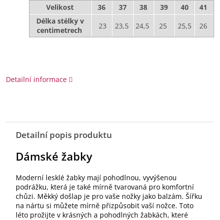
Velikost
36
37
38
39
40
41
Délka stélky v
23
23,5
24,5
25
25,5
26
centimetrech
Detailní informace
Detailní popis produktu
Dámské žabky
Moderní lesklé žabky mají pohodlnou, vyvýšenou
podrážku, která je také mírně tvarovaná pro komfortní
chůzi. Měkký došlap je pro vaše nožky jako balzám. Šířku
na nártu si můžete mírně přizpůsobit vaší nožce. Toto
léto prožijte v krásných a pohodlných žabkách, které