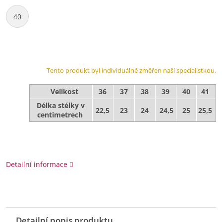
40
Tento produkt byl individuálně změřen naší specialistkou.
Velikost
36
37
38
39
40
41
Délka stélky v
22,5
23
24
24,5
25
25,5
centimetrech
Detailní informace
Detailní popis produktu