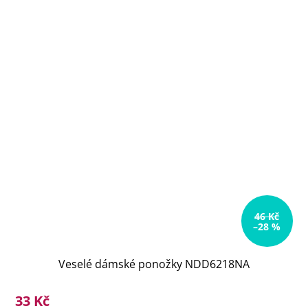
46 Kč
–28 %
Veselé dámské ponožky NDD6218NA
33 Kč