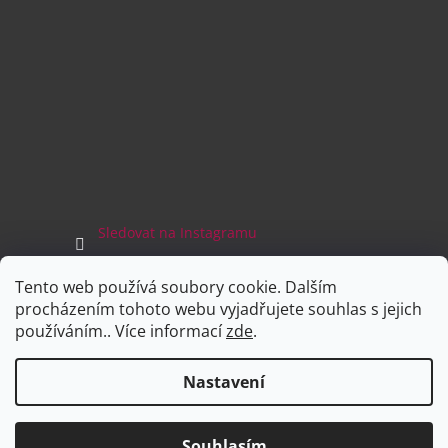
Sledovat na Instagramu
Tento web používá soubory cookie. Dalším
Facebook
procházením tohoto webu vyjadřujete souhlas s jejich
používáním.. Více informací
zde
.
Nastavení
Vytvořil Shoptet
Souhlasím