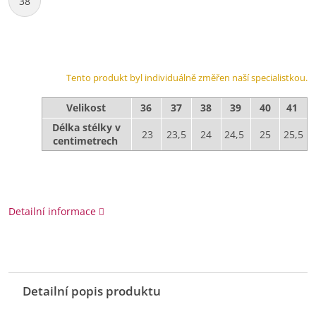
38
Tento produkt byl individuálně změřen naší specialistkou.
Velikost
36
37
38
39
40
41
Délka stélky v
23
23,5
24
24,5
25
25,5
centimetrech
Detailní informace
Detailní popis produktu