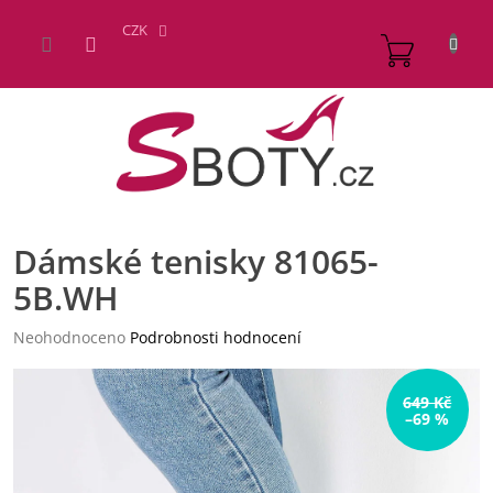
Přejít
na
CZK
NÁKUP
obsah
KOŠÍK
Dámské tenisky 81065-
5B.WH
Průměrné
Neohodnoceno
Podrobnosti hodnocení
hodnocení
produktu
je
649 Kč
–69 %
0,0
z
5
hvězdiček.