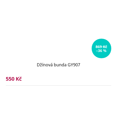
869 Kč
–36 %
Džínová bunda GY907
550 Kč