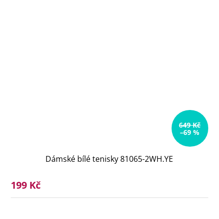
649 Kč
–69 %
Dámské bílé tenisky 81065-2WH.YE
199 Kč