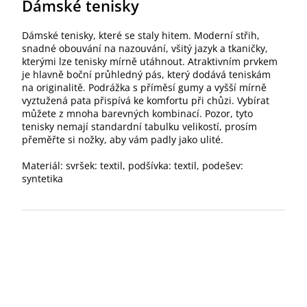
Dámské tenisky
Dámské tenisky, které se staly hitem. Moderní střih,
snadné obouvání na nazouvání, všitý jazyk a tkaničky,
kterými lze tenisky mírně utáhnout. Atraktivním prvkem
je hlavně boční průhledný pás, který dodává teniskám
na originalitě. Podrážka s příměsí gumy a vyšší mírně
vyztužená pata přispívá ke komfortu při chůzi. Vybírat
můžete z mnoha barevných kombinací. Pozor, tyto
tenisky nemají standardní tabulku velikostí, prosím
přeměřte si nožky, aby vám padly jako ulité.
Materiál: svršek: textil, podšívka: textil, podešev:
syntetika