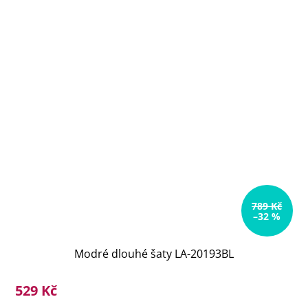
789 Kč
–32 %
Modré dlouhé šaty LA-20193BL
529 Kč