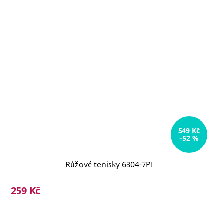
549 Kč
–52 %
Růžové tenisky 6804-7PI
259 Kč