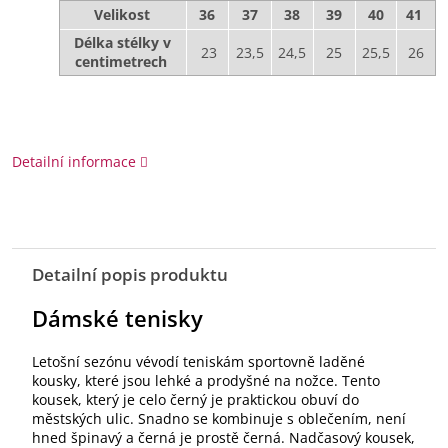
Velikost
36
37
38
39
40
41
Délka stélky v
23
23,5
24,5
25
25,5
26
centimetrech
Detailní informace
Detailní popis produktu
Dámské tenisky
Letošní sezónu vévodí teniskám sportovně laděné
kousky, které jsou lehké a prodyšné na nožce. Tento
kousek, který je celo černý je praktickou obuví do
městských ulic. Snadno se kombinuje s oblečením, není
hned špinavý a černá je prostě černá. Nadčasový kousek,