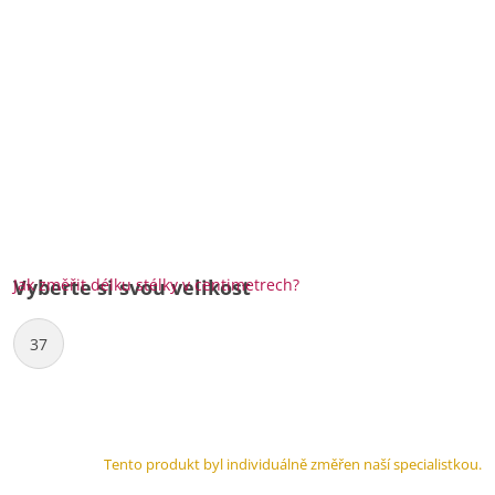
Jak změřit délku stélky v centimetrech?
Vyberte si svou velikost
37
Tento produkt byl individuálně změřen naší specialistkou.