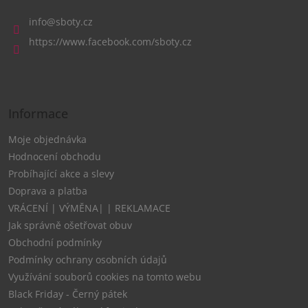
p
a
info
@
sboty.cz
t
https://www.facebook.com/sboty.cz
í
Informace
Moje objednávka
Hodnocení obchodu
Probíhající akce a slevy
Doprava a platba
VRÁCENÍ | VÝMĚNA| | REKLAMACE
Jak správně ošetřovat obuv
Obchodní podmínky
Podmínky ochrany osobních údajů
Využívání souborů cookies na tomto webu
Black Friday - Černý pátek