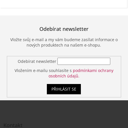
Odebírat newsletter
Vložte svůj e-mail a my vám budeme zasílat informace o
nových produktech na našem e-shopu.
Odebírat newsletter
Vložením e-mailu souhlasíte s
podmínkami ochrany
osobních údajů.
PŘIHLÁSIT SE
Z
á
Kontakt