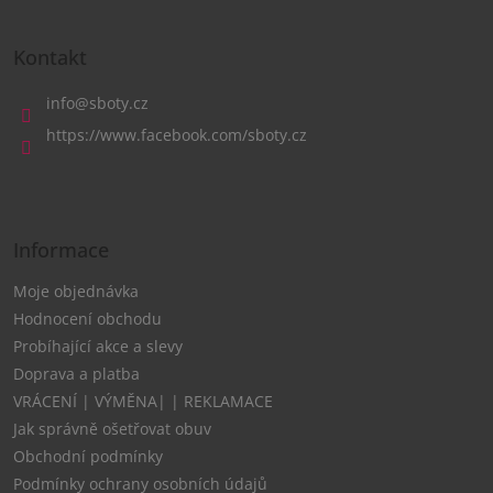
Z
á
Kontakt
p
a
info
@
sboty.cz
t
https://www.facebook.com/sboty.cz
í
Informace
Moje objednávka
Hodnocení obchodu
Probíhající akce a slevy
Doprava a platba
VRÁCENÍ | VÝMĚNA| | REKLAMACE
Jak správně ošetřovat obuv
Obchodní podmínky
Podmínky ochrany osobních údajů