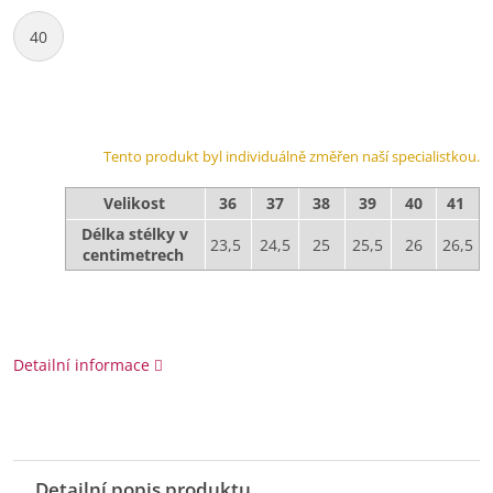
40
Tento produkt byl individuálně změřen naší specialistkou.
Velikost
36
37
38
39
40
41
Délka stélky v
23,5
24,5
25
25,5
26
26,5
centimetrech
Detailní informace
Detailní popis produktu