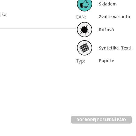
Skladem
tika
EAN
:
Zvolte variantu
Růžová
Syntetika, Textil
Typ
:
Papuče
DOPRODEJ POSLEDNÍ PÁRY