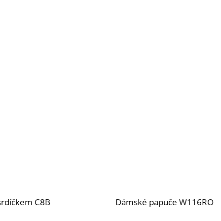
srdíčkem C8B
Dámské papuče W116RO