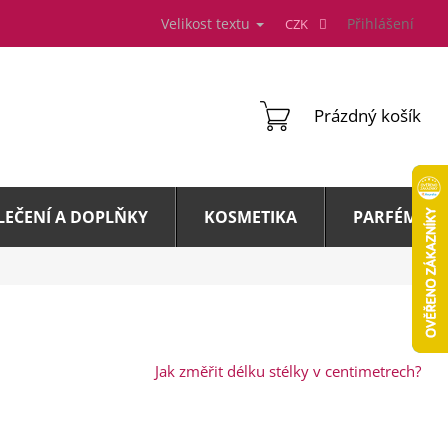
Velikost textu
Přihlášení
CZK
NÁKUPNÍ
Prázdný košík
KOŠÍK
LEČENÍ A DOPLŇKY
KOSMETIKA
PARFÉMY A 
Jak změřit délku stélky v centimetrech?