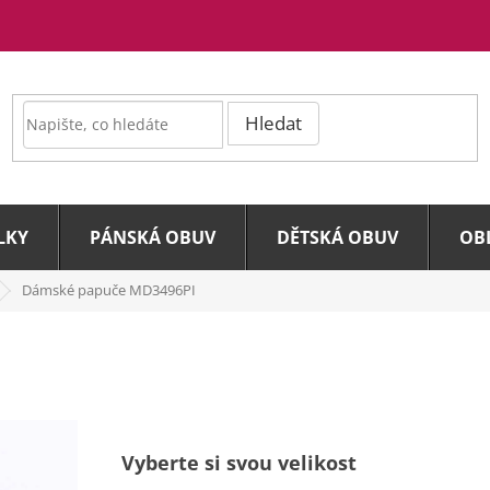
Hledat
LKY
PÁNSKÁ OBUV
DĚTSKÁ OBUV
OB
Dámské papuče MD3496PI
Vyberte si svou velikost