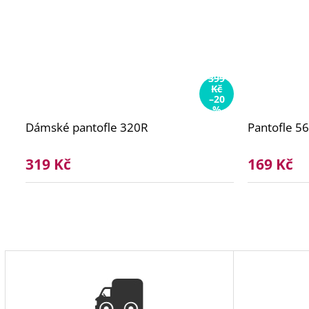
399
Kč
–20
%
Dámské pantofle 320R
Pantofle 5
319 Kč
169 Kč