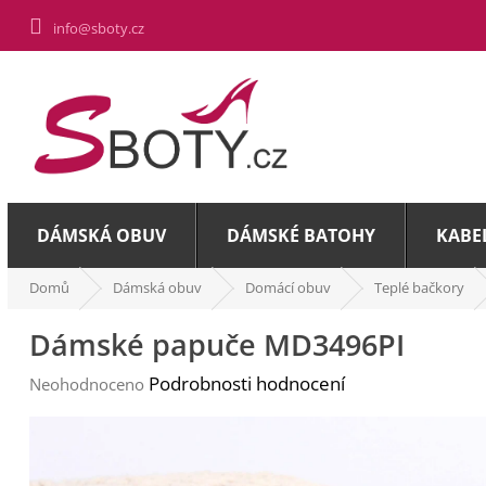
Přejít
info@sboty.cz
na
obsah
DÁMSKÁ OBUV
DÁMSKÉ BATOHY
KABE
Domů
Dámská obuv
Domácí obuv
Teplé bačkory
Dámské papuče MD3496PI
Průměrné
Podrobnosti hodnocení
Neohodnoceno
hodnocení
produktu
je
0,0