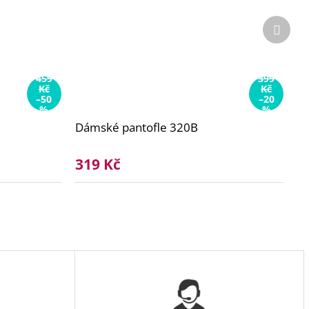
Další
produ
459
399
Kč
Kč
–50
–20
%
%
Dámské pantofle 320B
319 Kč