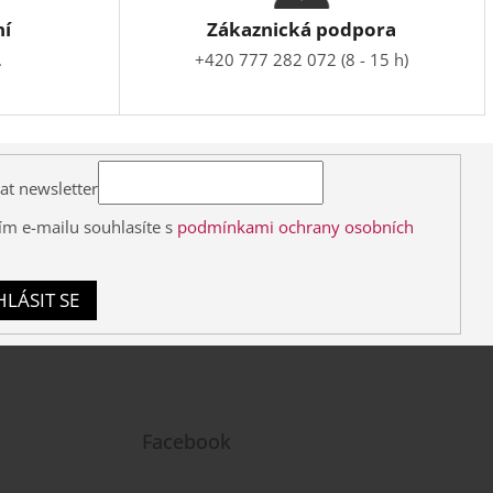
ní
Zákaznická podpora
.
+420 777 282 072 (8 - 15 h)
at newsletter
ím e-mailu souhlasíte s
podmínkami ochrany osobních
HLÁSIT SE
Facebook