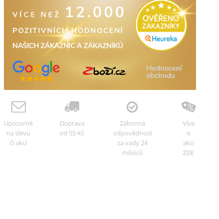
Upozornit
Doprava
Zákonná
Více
na slevu
od 55 Kč
odpovědnost
o
či akci
za vady 24
akci
měsíců
ZDE