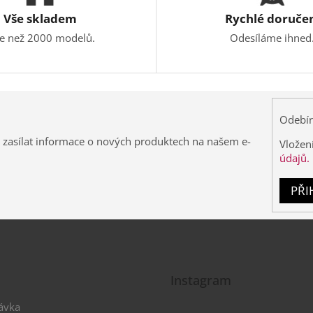
Vše skladem
Rychlé doruče
ce než 2000 modelů.
Odesíláme ihned
Odebír
 zasílat informace o nových produktech na našem e-
Vložen
údajů.
PŘI
Instagram
ávka