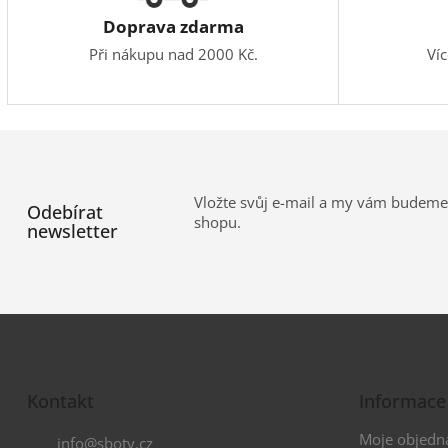
Doprava zdarma
Při nákupu nad 2000 Kč.
Ví
Vložte svůj e-mail a my vám budeme
Odebírat
shopu.
newsletter
Z
á
Kontakt
Informace
p
a
Moje objedn
info
@
sboty.cz