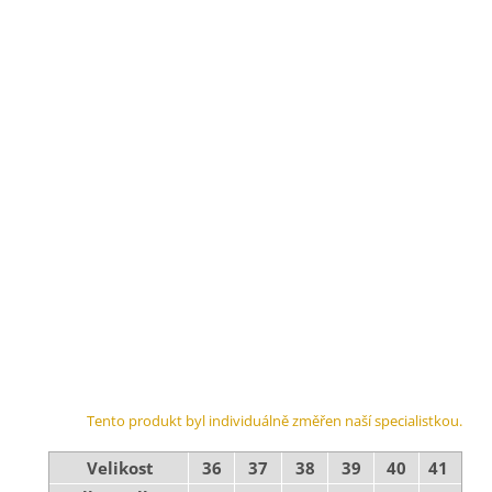
Tento produkt byl individuálně změřen naší specialistkou.
Velikost
36
37
38
39
40
41