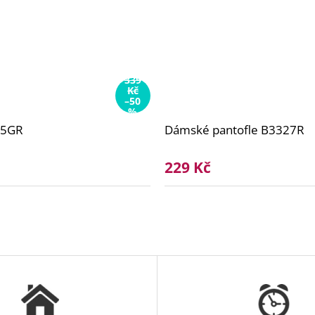
339
Kč
–50
%
65GR
Dámské pantofle B3327R
229 Kč