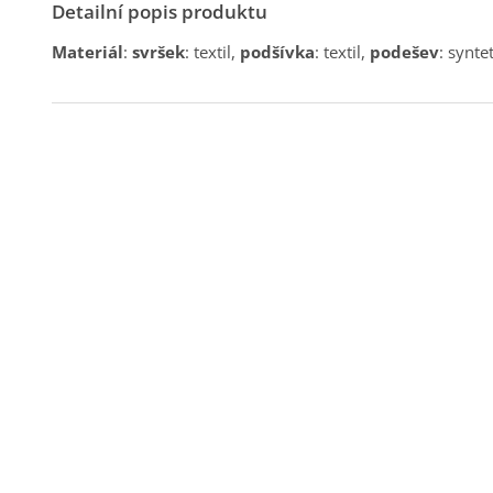
Detailní popis produktu
Materiál
:
svršek
: textil,
podšívka
: textil,
podešev
: synte