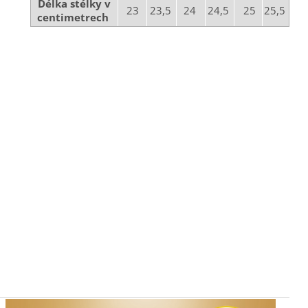
Délka stélky v
23
23,5
24
24,5
25
25,5
centimetrech