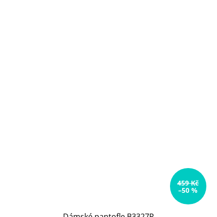
459 Kč
–50 %
Dámské pantofle B3327R