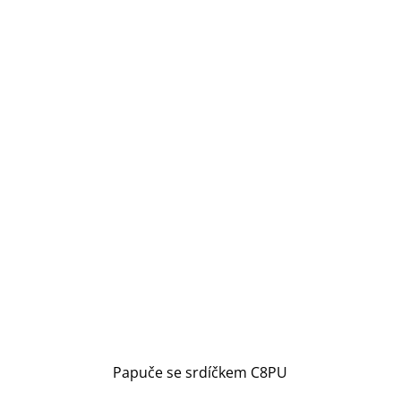
Papuče se srdíčkem C8PU