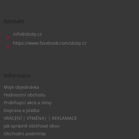
Z
á
Kontakt
p
a
info
@
sboty.cz
t
https://www.facebook.com/sboty.cz
í
Informace
Moje objednávka
Hodnocení obchodu
Probíhající akce a slevy
Doprava a platba
VRÁCENÍ | VÝMĚNA| | REKLAMACE
Jak správně ošetřovat obuv
Obchodní podmínky