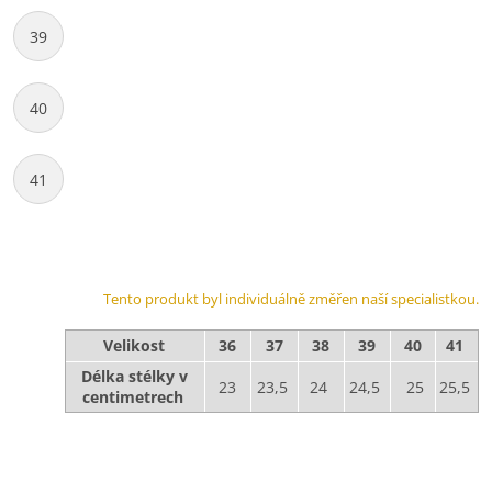
39
40
41
Tento produkt byl individuálně změřen naší specialistkou.
Velikost
36
37
38
39
40
41
Délka stélky v
23
23,5
24
24,5
25
25,5
centimetrech