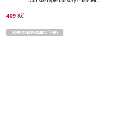
Dámské teplé bačkory H4854MEL
409 Kč
DOPRODEJ POSLEDNÍ PÁRY