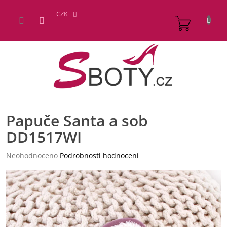
Přejít
na
CZK
NÁKUP
obsah
KOŠÍK
Papuče Santa a sob
DD1517WI
Průměrné
Neohodnoceno
Podrobnosti hodnocení
hodnocení
produktu
je
0,0
z
5
hvězdiček.