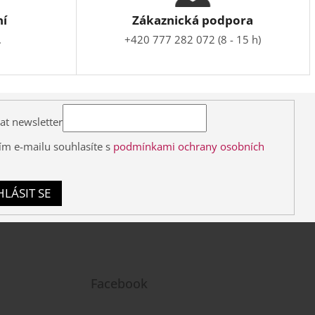
ní
Zákaznická podpora
.
+420 777 282 072 (8 - 15 h)
at newsletter
ím e-mailu souhlasíte s
podmínkami ochrany osobních
HLÁSIT SE
Facebook