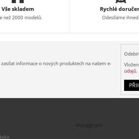
Vše skladem
Rychlé doruče
ce než 2000 modelů.
Odesíláme ihned
Odebír
 zasílat informace o nových produktech na našem e-
Vložen
údajů.
PŘI
Instagram
ávka