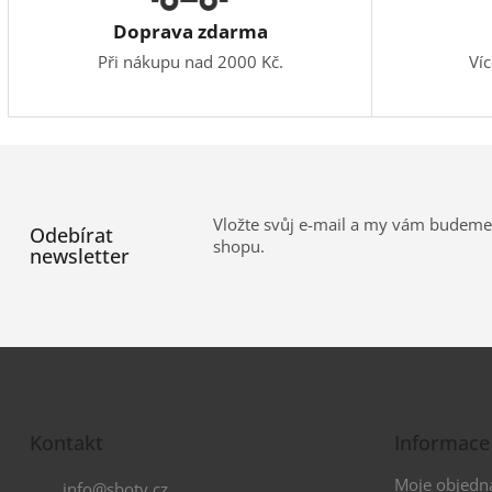
Doprava zdarma
Při nákupu nad 2000 Kč.
Ví
Vložte svůj e-mail a my vám budeme
Odebírat
shopu.
newsletter
Z
á
Kontakt
Informace
p
a
Moje objedn
info
@
sboty.cz