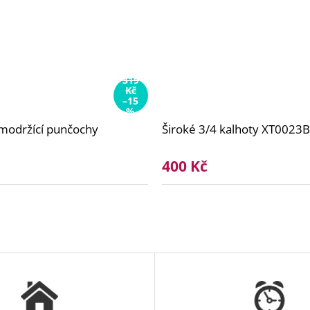
319
Kč
–15
%
modržící punčochy
Široké 3/4 kalhoty XT0023
400 Kč