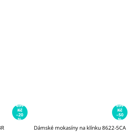
699
599
Kč
Kč
–20
–50
%
%
BR
Dámské mokasíny na klínku 8622-5CA