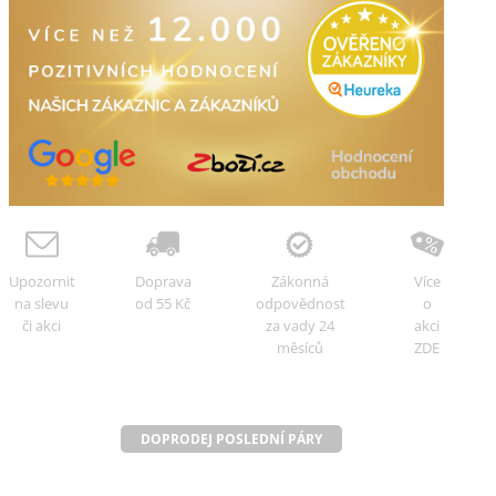
Upozornit
Doprava
Zákonná
Více
na slevu
od 55 Kč
odpovědnost
o
či akci
za vady 24
akci
měsíců
ZDE
DOPRODEJ POSLEDNÍ PÁRY