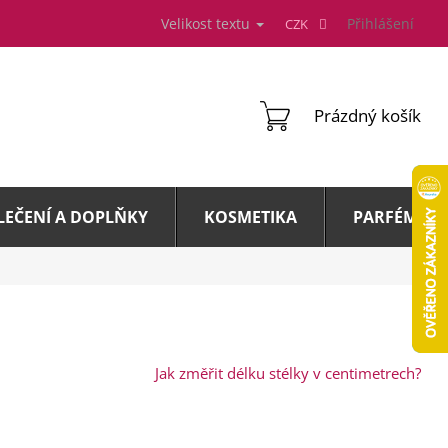
Velikost textu
Přihlášení
CZK
NÁKUPNÍ
Prázdný košík
KOŠÍK
LEČENÍ A DOPLŇKY
KOSMETIKA
PARFÉMY A 
Jak změřit délku stélky v centimetrech?