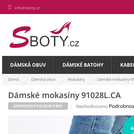
Přejít
info@sboty.cz
na
obsah
DÁMSKÁ OBUV
DÁMSKÉ BATOHY
KABE
Domů
Dámská obuv
Mokasíny
Dámské mokasíny 9
Dámské mokasíny 91028L.CA
Průměrné
Podrobnos
Neohodnoceno
DOPRODEJ POSLEDNÍ PÁRY
hodnocení
produktu
je
6
0,0
–