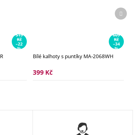
Další
produ
519
609
Kč
Kč
–22
–34
%
%
BR
Bílé kalhoty s puntíky MA-2068WH
399 Kč