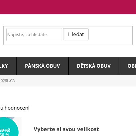
Hledat
LKY
PÁNSKÁ OBUV
DĚTSKÁ OBUV
OB
1028L.CA
ti hodnocení
Vyberte si svou velikost
29 Kč
50 %