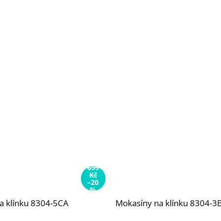
699
Kč
–20
%
a klínku 8304-5CA
Mokasíny na klínku 8304-3