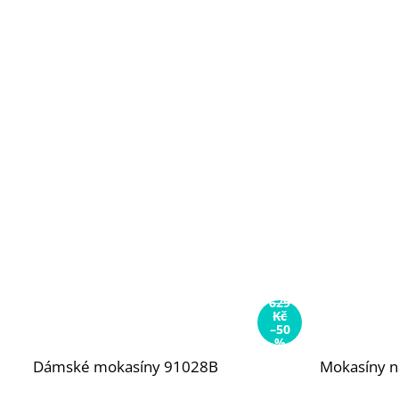
629
Kč
–50
%
Dámské mokasíny 91028B
Mokasíny n