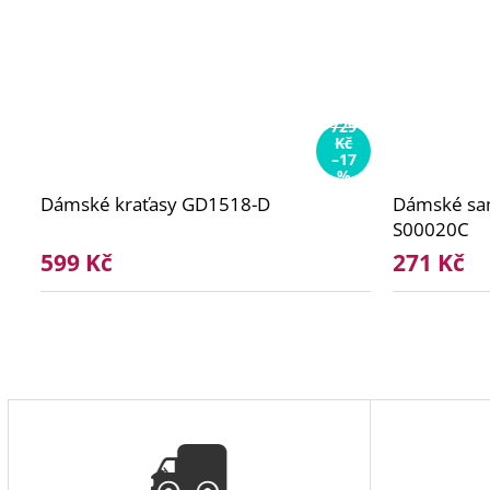
729
Kč
–17
%
Dámské kraťasy GD1518-D
Dámské sa
S00020C
599 Kč
271 Kč