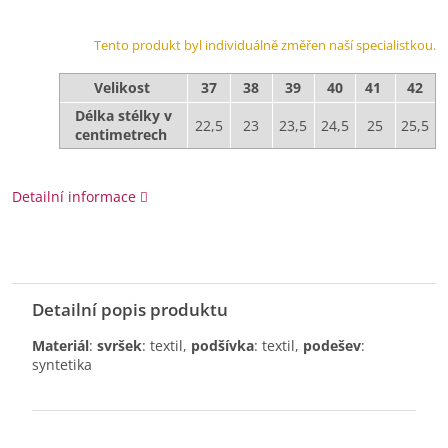
Tento produkt byl individuálně změřen naší specialistkou.
Velikost
37
38
39
40
41
42
Délka stélky v
22,5
23
23,5
24,5
25
25,5
centimetrech
Detailní informace
Detailní popis produktu
Materiál
:
svršek
: textil,
podšívka
: textil,
podešev
:
syntetika