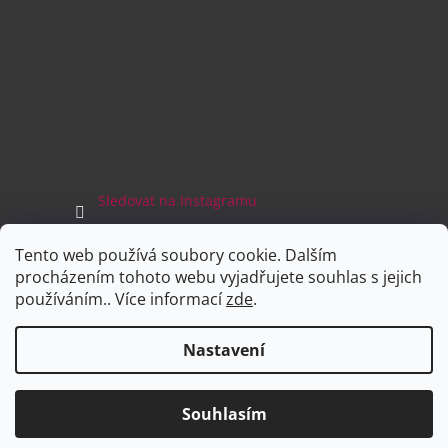
Sledovat na Instagramu
Tento web používá soubory cookie. Dalším
Facebook
procházením tohoto webu vyjadřujete souhlas s jejich
používáním.. Více informací
zde
.
Nastavení
Vytvořil Shoptet
Souhlasím
Copyright 2026
Sboty.cz
. Všechna práva vyhrazena.