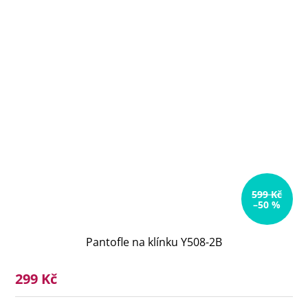
599 Kč
–50 %
Pantofle na klínku Y508-2B
299 Kč