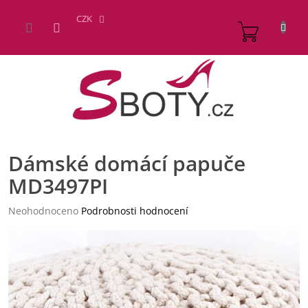
Přejít
na
CZK
NÁKUP
obsah
KOŠÍK
Dámské domácí papuče
MD3497PI
Průměrné
Neohodnoceno
Podrobnosti hodnocení
hodnocení
produktu
je
0,0
z
5
hvězdiček.