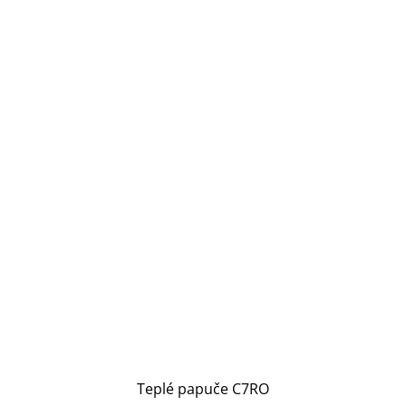
Teplé papuče C7RO