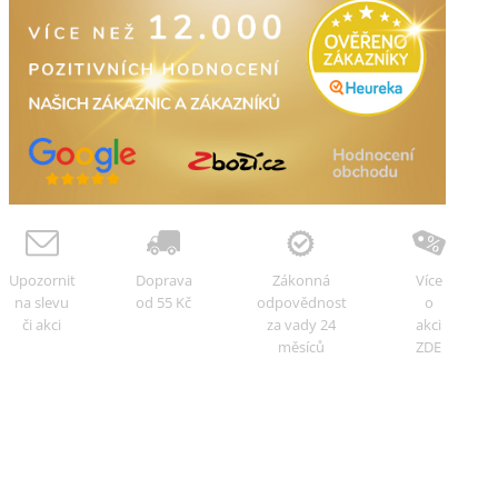
Upozornit
Doprava
Zákonná
Více
na slevu
od 55 Kč
odpovědnost
o
či akci
za vady 24
akci
měsíců
ZDE