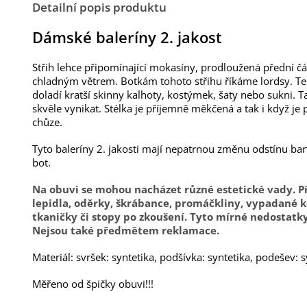
Detailní popis produktu
Dámské baleríny 2. jakost
Střih lehce připomínající mokasíny, prodloužená přední čá
chladným větrem. Botkám tohoto střihu říkáme lordsy. Te
doladí kratší skinny kalhoty, kostýmek, šaty nebo sukni. 
skvěle vynikat. Stélka je příjemně měkčená a tak i když je 
chůze.
Tyto baleríny 2. jakosti mají nepatrnou změnu odstínu bar
bot.
Na obuvi se mohou nacházet různé estetické vady.
lepidla, oděrky, škrábance, promáčkliny, vypadané 
tkaničky či stopy po zkoušení.
Tyto mírné nedostatky
Nejsou také předmětem reklamace.
Materiál: svršek: syntetika, podšívka: syntetika, podešev: s
Měřeno od špičky obuvi!!!