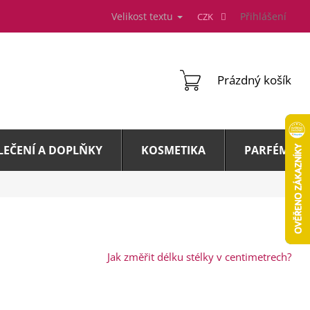
Velikost textu
Přihlášení
CZK
NÁKUPNÍ
Prázdný košík
KOŠÍK
LEČENÍ A DOPLŇKY
KOSMETIKA
PARFÉMY A 
Jak změřit délku stélky v centimetrech?