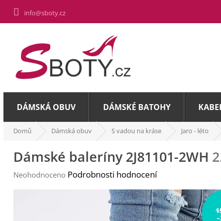
Přejít
info@sboty.cz
na
obsah
DÁMSKÁ OBUV
DÁMSKÉ BATOHY
KABE
Domů
Dámská obuv
S vadou na kráse
Jaro - léto
Dámské baleríny 2J81101-2WH
2
Průměrné
Podrobnosti hodnocení
Neohodnoceno
hodnocení
produktu
je
1
0,0
–