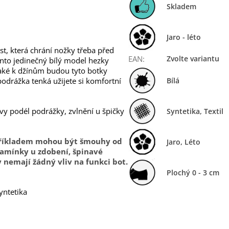
Skladem
Jaro - léto
st, která chrání nožky třeba před
EAN
:
Zvolte variantu
nto jedinečný bílý model hezky
Také k džínům budou tyto botky
podrážka tenká užijete si komfortní
Bílá
vy podél podrážky, zvlnění u špičky
Syntetika, Textil
 Příkladem mohou být šmouhy od
Jaro
,
Léto
kamínky u zdobení, špinavé
 nemají žádný vliv na funkci bot.
Plochý 0 - 3 cm
yntetika