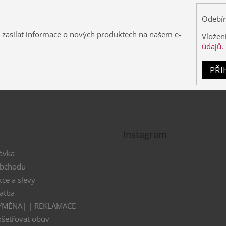
Odebír
 zasílat informace o nových produktech na našem e-
Vložen
údajů.
PŘI
Instagram
ávka
obchodu
kce a slevy
atba
VÝMĚNA| | REKLAMACE
ošetřovat obuv