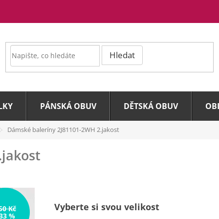
Hledat
LKY
PÁNSKÁ OBUV
DĚTSKÁ OBUV
OB
Dámské baleríny 2J81101-2WH
2.jakost
.jakost
Vyberte si svou velikost
50 Kč
33 %