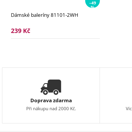
–49
%
Dámské baleríny 81101-2WH
239 Kč
Doprava zdarma
Při nákupu nad 2000 Kč.
Ví