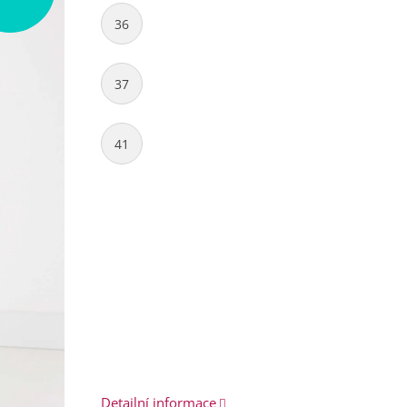
36
37
41
Detailní informace