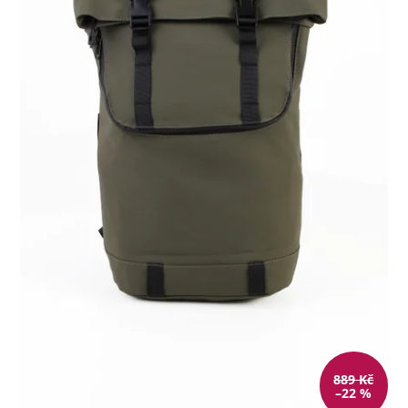
889 Kč
–22 %