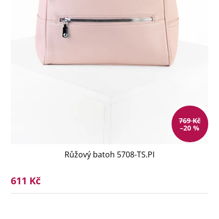
769 Kč
–20 %
Růžový batoh 5708-TS.PI
611 Kč