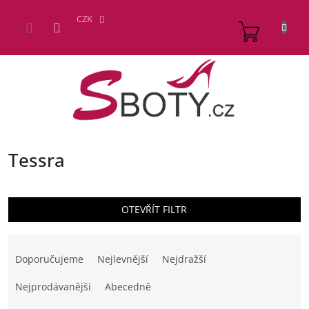
Přejít
na
CZK
NÁKUP
obsah
KOŠÍK
Tessra
OTEVŘÍT FILTR
Ř
a
Doporučujeme
Nejlevnější
Nejdražší
z
e
Nejprodávanější
Abecedně
n