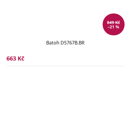
849 Kč
–21 %
Batoh D5767B.BR
663 Kč