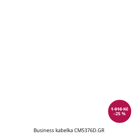
1 010 Kč
–25 %
Business kabelka CM5376D.GR