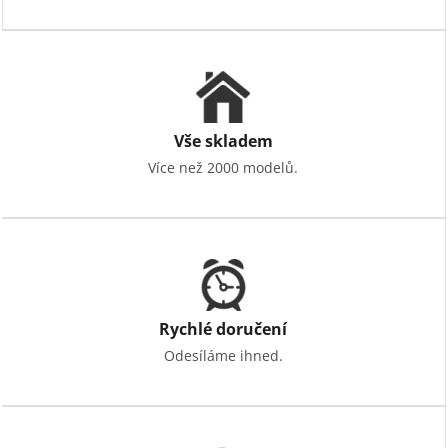
v
ý
p
i
s
u
Vše skladem
Více než 2000 modelů.
Rychlé doručení
Odesíláme ihned.