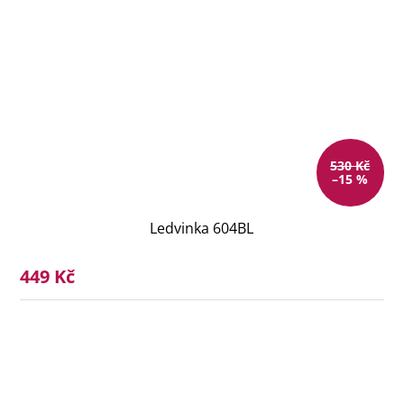
530 Kč
–15 %
Ledvinka 604BL
449 Kč