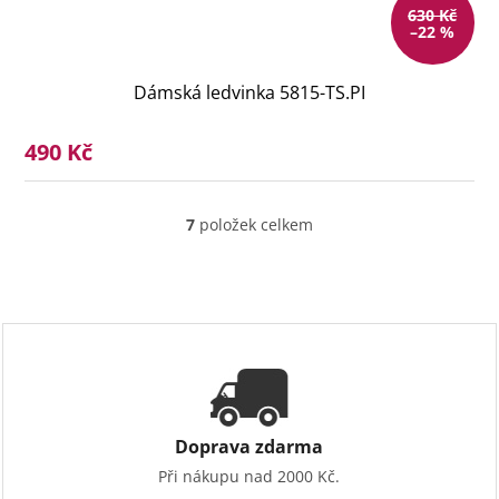
630 Kč
–22 %
Dámská ledvinka 5815-TS.PI
490 Kč
7
položek celkem
O
v
l
á
d
a
c
í
p
r
v
Doprava zdarma
k
Při nákupu nad 2000 Kč.
y