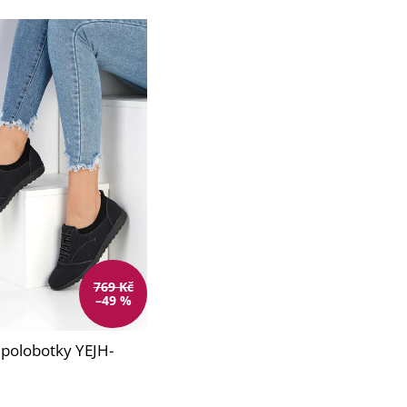
769 Kč
–49 %
polobotky YEJH-