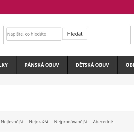
Hledat
LKY
PÁNSKÁ OBUV
DĚTSKÁ OBUV
OB
Nejlevnější
Nejdražší
Nejprodávanější
Abecedně