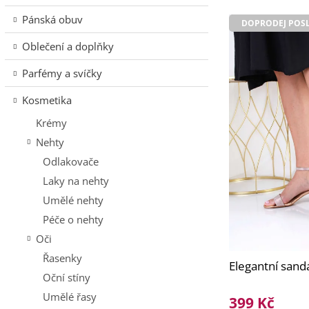
e
n
V
n
í
Pánská obuv
DOPRODEJ POSL
ý
í
p
p
Oblečení a doplňky
p
a
i
r
n
Parfémy a svíčky
s
o
e
p
d
l
Kosmetika
r
u
Krémy
o
k
d
Nehty
t
u
ů
Odlakovače
k
Laky na nehty
t
Umělé nehty
ů
Péče o nehty
Oči
Řasenky
Elegantní san
Oční stíny
Umělé řasy
399 Kč