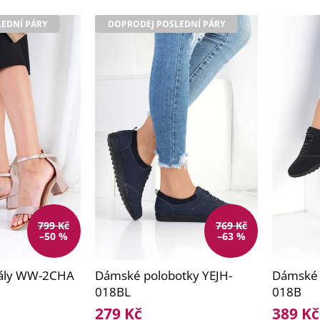
EDNÍ PÁRY
DOPRODEJ POSLEDNÍ PÁRY
799 Kč
769 Kč
–50 %
–63 %
dály WW-2CHA
Dámské polobotky YEJH-
Dámské 
018BL
018B
279 Kč
389 Kč