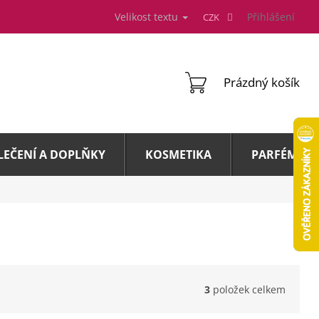
Velikost textu
Přihlášení
CZK
NÁKUPNÍ
Prázdný košík
KOŠÍK
LEČENÍ A DOPLŇKY
KOSMETIKA
PARFÉMY A 
3
položek celkem