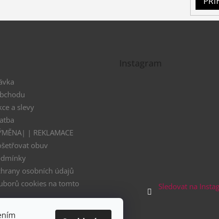
PŘI
Instagram
ávka
obchodu
kce a slevy
atba
VÝMĚNA| | REKLAMACE
ošetřovat obuv
odmínky
hrany osobních údajů
uborů cookies na tomto
Sledovat na Inst
 - Černý pátek
ením
nákupní festival 11.11.