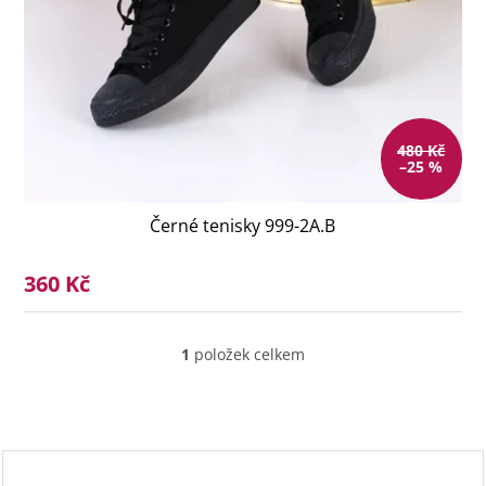
480 Kč
–25 %
Černé tenisky 999-2A.B
360 Kč
1
položek celkem
O
v
l
á
d
a