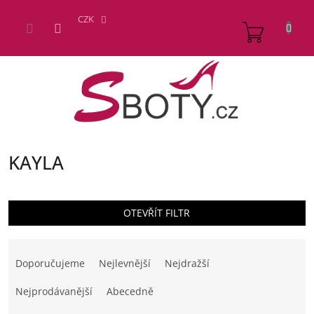
Přejít
na
CZK
NÁKUP
obsah
KOŠÍK
KAYLA
OTEVŘÍT FILTR
Ř
a
Doporučujeme
Nejlevnější
Nejdražší
z
e
Nejprodávanější
Abecedně
n