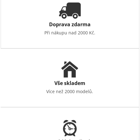
c
í
p
r
v
Doprava zdarma
k
Při nákupu nad 2000 Kč.
y
v
ý
p
i
s
u
Vše skladem
Více než 2000 modelů.