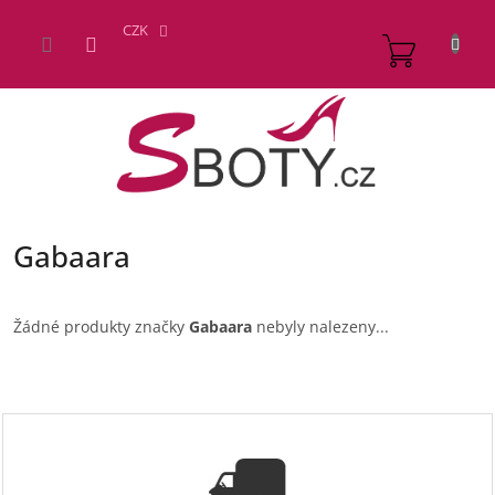
Přejít
na
CZK
NÁKUP
obsah
KOŠÍK
Gabaara
Žádné produkty značky
Gabaara
nebyly nalezeny...