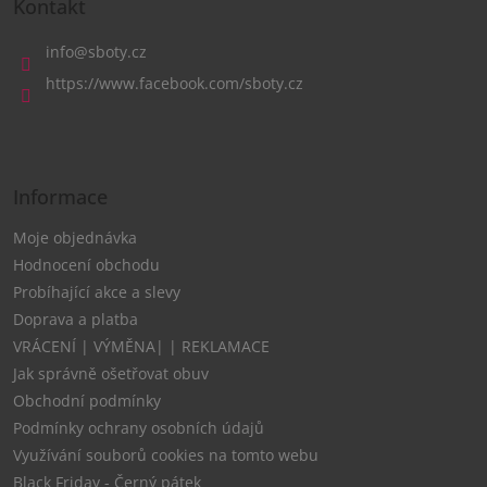
á
Kontakt
p
a
info
@
sboty.cz
t
https://www.facebook.com/sboty.cz
í
Informace
Moje objednávka
Hodnocení obchodu
Probíhající akce a slevy
Doprava a platba
VRÁCENÍ | VÝMĚNA| | REKLAMACE
Jak správně ošetřovat obuv
Obchodní podmínky
Podmínky ochrany osobních údajů
Využívání souborů cookies na tomto webu
Black Friday - Černý pátek