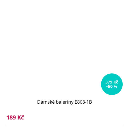
379 Kč
–50 %
Dámské baleríny E868-1B
189 Kč