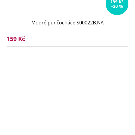
199 Kč
–20 %
Modré punčocháče S00022B.NA
159 Kč