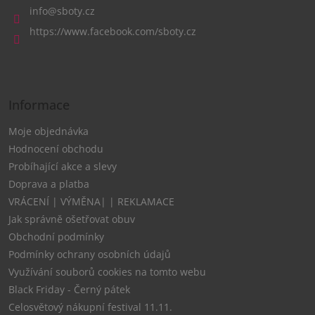
a
info
@
sboty.cz
t
https://www.facebook.com/sboty.cz
í
Informace
Moje objednávka
Hodnocení obchodu
Probíhající akce a slevy
Doprava a platba
VRÁCENÍ | VÝMĚNA| | REKLAMACE
Jak správně ošetřovat obuv
Obchodní podmínky
Podmínky ochrany osobních údajů
Využívání souborů cookies na tomto webu
Black Friday - Černý pátek
Celosvětový nákupní festival 11.11.