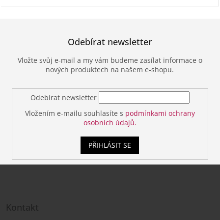
Odebírat newsletter
Vložte svůj e-mail a my vám budeme zasílat informace o
nových produktech na našem e-shopu.
Odebírat newsletter
Vložením e-mailu souhlasíte s
podmínkami ochrany
osobních údajů.
PŘIHLÁSIT SE
Z
á
Kontakt
p