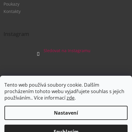
Poukazy
Kontakty
Instagram
Sledovat na Instagramu
Tento web používá soubory cookie. Dalším
Facebook
procházením tohoto webu vyjadřujete souhlas s jejich
používáním.. Více informací
zde
.
Nastavení
Vytvořil Shoptet
Souhlasím