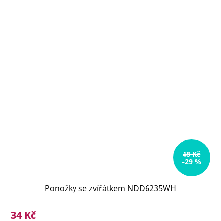
48 Kč
–29 %
Ponožky se zvířátkem NDD6235WH
34 Kč