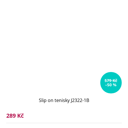
579 Kč
–50 %
Slip on tenisky J2322-1B
289 Kč