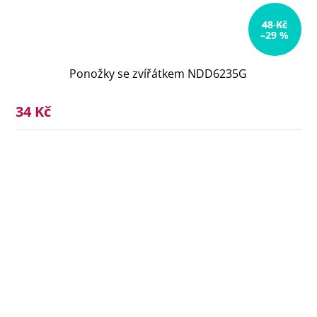
48 Kč
–29 %
Ponožky se zvířátkem NDD6235G
34 Kč