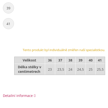
39
41
Tento produkt byl individuálně změřen naší specialistkou.
Velikost
36
37
38
39
40
41
Délka stélky v
23
23,5
24
24,5
25
25,5
centimetrech
Detailní informace