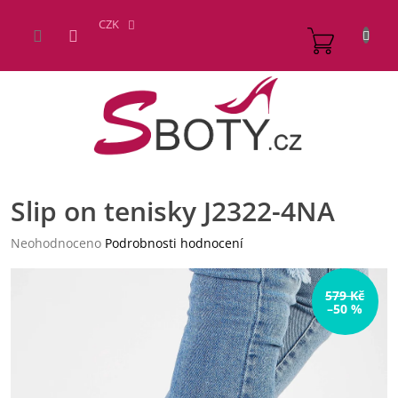
Přejít
na
CZK
NÁKUP
obsah
KOŠÍK
Slip on tenisky J2322-4NA
Průměrné
Neohodnoceno
Podrobnosti hodnocení
hodnocení
produktu
je
579 Kč
–50 %
0,0
z
5
hvězdiček.