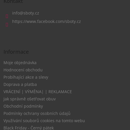
Kontakt
p
a
info
@
sboty.cz
t
https://www.facebook.com/sboty.cz
í
Informace
Moje objednávka
Hodnocení obchodu
Probíhající akce a slevy
Doprava a platba
VRÁCENÍ | VÝMĚNA| | REKLAMACE
Jak správně ošetřovat obuv
Obchodní podmínky
Podmínky ochrany osobních údajů
Využívání souborů cookies na tomto webu
Black Friday - Černý pátek