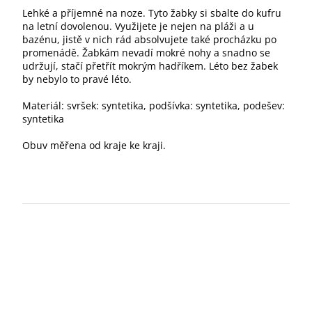
Lehké a příjemné na noze. Tyto žabky si sbalte do kufru
na letní dovolenou. Využijete je nejen na pláži a u
bazénu, jistě v nich rád absolvujete také procházku po
promenádě. Žabkám nevadí mokré nohy a snadno se
udržují, stačí přetřít mokrým hadříkem. Léto bez žabek
by nebylo to pravé léto.
Materiál: svršek: syntetika, podšívka: syntetika, podešev:
syntetika
Obuv měřena od kraje ke kraji.