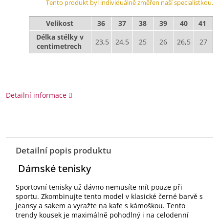
Tento produkt byl individuálně změřen naší specialistkou.
Velikost
36
37
38
39
40
41
Délka stélky v
23,5
24,5
25
26
26,5
27
centimetrech
Detailní informace
Detailní popis produktu
Dámské tenisky
Sportovní tenisky už dávno nemusíte mít pouze při
sportu. Zkombinujte tento model v klasické černé barvě s
jeansy a sakem a vyražte na kafe s kámoškou. Tento
trendy kousek je maximálně pohodlný i na celodenní