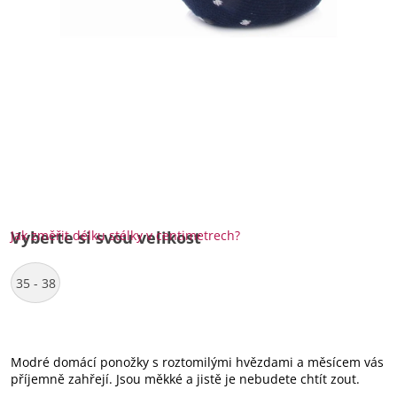
Jak změřit délku stélky v centimetrech?
Vyberte si svou velikost
35 - 38
Modré domácí ponožky s roztomilými hvězdami a měsícem vás
příjemně zahřejí. Jsou měkké a jistě je nebudete chtít zout.