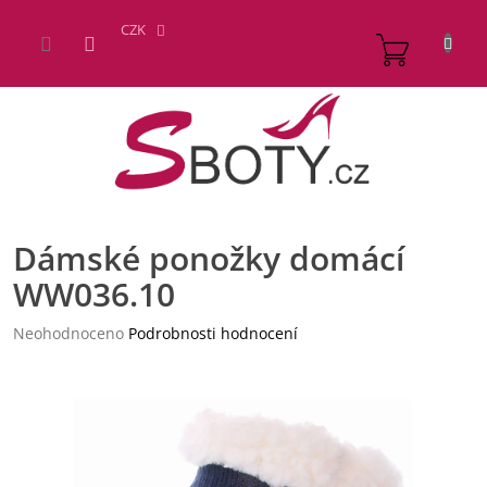
Přejít
na
CZK
NÁKUP
obsah
KOŠÍK
Dámské ponožky domácí
WW036.10
Průměrné
Neohodnoceno
Podrobnosti hodnocení
hodnocení
produktu
je
0,0
z
5
hvězdiček.