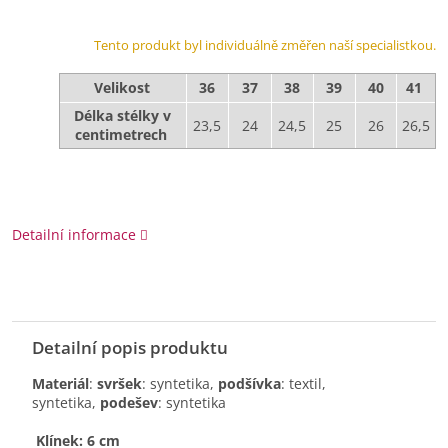
Tento produkt byl individuálně změřen naší specialistkou.
Velikost
36
37
38
39
40
41
Délka stélky v
23,5
24
24,5
25
26
26,5
centimetrech
Detailní informace
Detailní popis produktu
Materiál
:
svršek
: syntetika,
podšívka
: textil,
syntetika,
podešev
: syntetika
Klínek: 6 cm