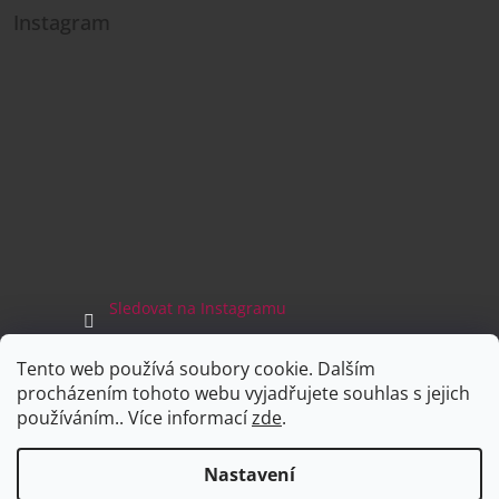
Instagram
Sledovat na Instagramu
Tento web používá soubory cookie. Dalším
Facebook
procházením tohoto webu vyjadřujete souhlas s jejich
používáním.. Více informací
zde
.
Nastavení