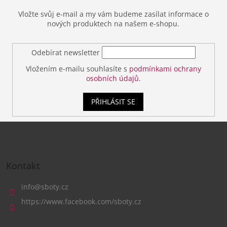
Vložte svůj e-mail a my vám budeme zasílat informace o
nových produktech na našem e-shopu.
Odebírat newsletter
Vložením e-mailu souhlasíte s
podmínkami ochrany
osobních údajů.
PŘIHLÁSIT SE
Z
á
Kontakt
p
a
info
@
sboty.cz
t
https://www.facebook.com/sboty.cz
í