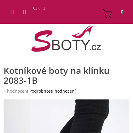
Přejít
na
CZK
NÁKUP
obsah
KOŠÍK
Kotníkové boty na klínku
2083-1B
Průměrné
1 hodnocení
Podrobnosti hodnocení
hodnocení
produktu
je
5,0
z
5
hvězdiček.