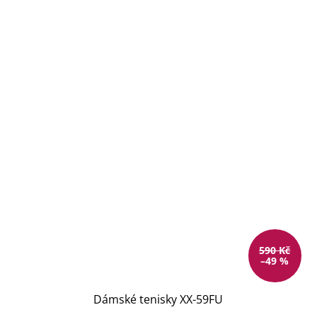
590 Kč
–49 %
Dámské tenisky XX-59FU