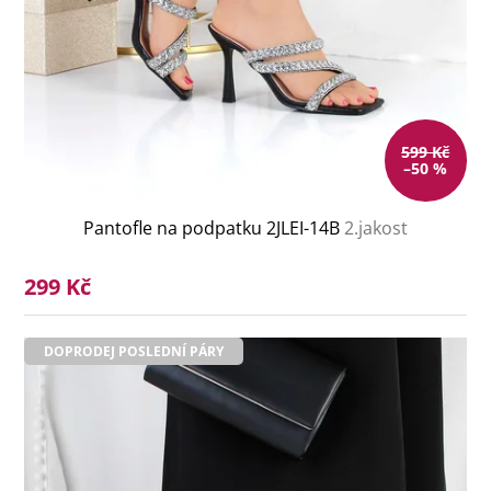
599 Kč
–50 %
Pantofle na podpatku 2JLEI-14B
2.jakost
299 Kč
DOPRODEJ POSLEDNÍ PÁRY