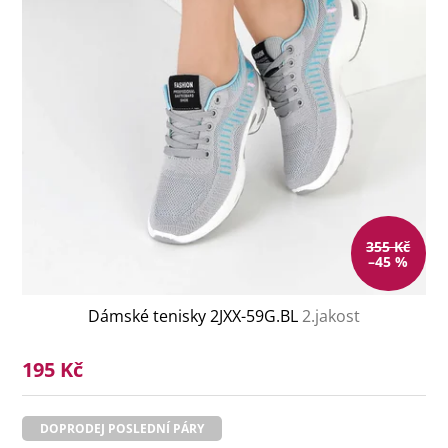
355 Kč
–45 %
Dámské tenisky 2JXX-59G.BL
2.jakost
195 Kč
DOPRODEJ POSLEDNÍ PÁRY