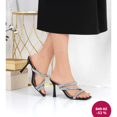
849 Kč
–53 %