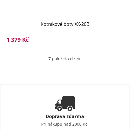
Kotníkové boty XX-20B
1 379 Kč
7
položek celkem
O
v
l
á
d
a
c
í
p
r
v
Doprava zdarma
k
Při nákupu nad 2000 Kč.
y