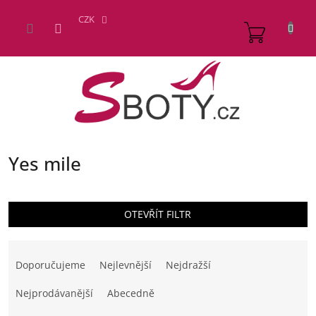
Přejít
na
CZK
NÁKUP
obsah
KOŠÍK
Yes mile
OTEVŘÍT FILTR
Ř
a
Doporučujeme
Nejlevnější
Nejdražší
z
e
Nejprodávanější
Abecedně
n