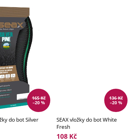
165 Kč
136 Kč
–20 %
–20 %
žky do bot Silver
SEAX vložky do bot White
Fresh
108 Kč