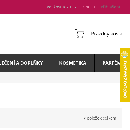
Velikost textu
Přihlášení
CZK
NÁKUPNÍ
Prázdný košík
KOŠÍK
LEČENÍ A DOPLŇKY
KOSMETIKA
PARFÉMY A 
7
položek celkem