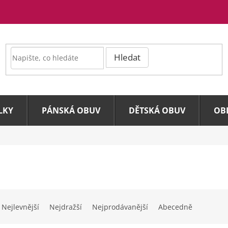
Hledat
LKY
PÁNSKÁ OBUV
DĚTSKÁ OBUV
OB
Nejlevnější
Nejdražší
Nejprodávanější
Abecedně