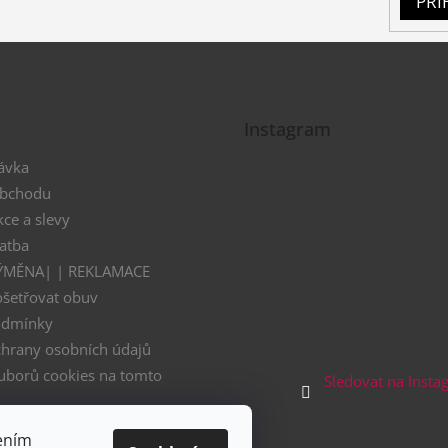
PŘI
Instagram
ávka
obchodu
kce a slevy
atba
VÝMĚNA| | REKLAMACE
ošetřovat obuv
odmínky
hrany osobních údajů
uborů cookies na tomto
Sledovat na Inst
 - Černý pátek
ením
nákupní festival 11.11.