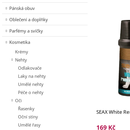
e
n
V
n
í
Pánská obuv
ý
í
p
p
Oblečení a doplňky
p
a
i
r
n
Parfémy a svíčky
s
o
e
p
d
l
Kosmetika
r
u
Krémy
o
k
d
Nehty
t
u
ů
Odlakovače
k
Laky na nehty
t
Umělé nehty
ů
Péče o nehty
Oči
Řasenky
SEAX White Re
Oční stíny
Umělé řasy
169 Kč