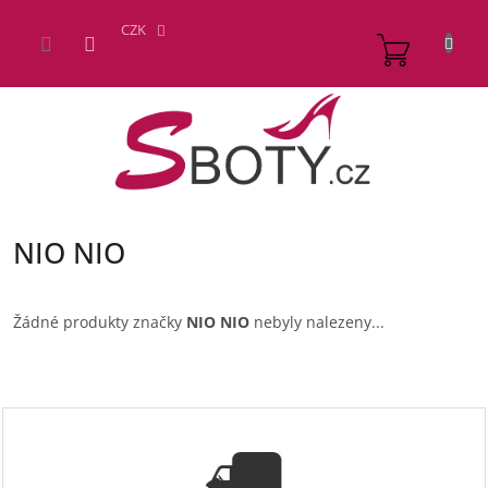
Přejít
na
CZK
NÁKUP
obsah
KOŠÍK
NIO NIO
Žádné produkty značky
NIO NIO
nebyly nalezeny...