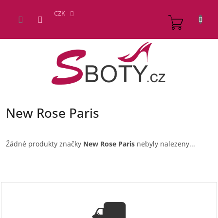
Přejít
na
CZK
NÁKUP
obsah
KOŠÍK
New Rose Paris
Žádné produkty značky
New Rose Paris
nebyly nalezeny...