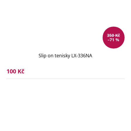
350 Kč
–71 %
Slip on tenisky LX-336NA
100 Kč