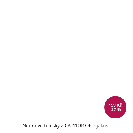
159 Kč
–37 %
Neonové tenisky 2JCA-41OR.OR
2.jakost