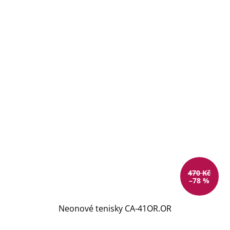
470 Kč
–78 %
Neonové tenisky CA-41OR.OR