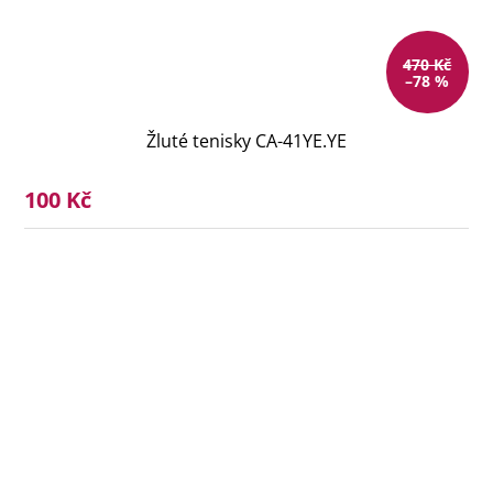
470 Kč
–78 %
Žluté tenisky CA-41YE.YE
100 Kč