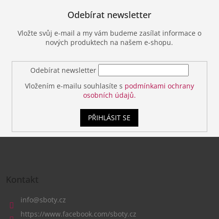
Odebírat newsletter
Vložte svůj e-mail a my vám budeme zasílat informace o
nových produktech na našem e-shopu.
Odebírat newsletter
Vložením e-mailu souhlasíte s
podmínkami ochrany
osobních údajů.
PŘIHLÁSIT SE
Z
á
Kontakt
p
a
info
@
sboty.cz
t
https://www.facebook.com/sboty.cz