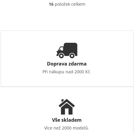
16
položek celkem
O
v
l
á
d
a
c
í
p
r
v
Doprava zdarma
k
Při nákupu nad 2000 Kč.
y
v
ý
p
i
s
u
Vše skladem
Více než 2000 modelů.