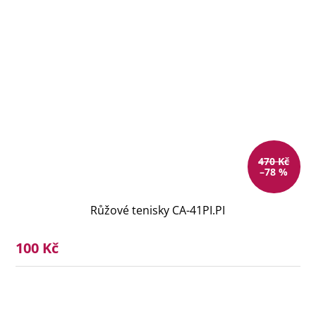
470 Kč
–78 %
Růžové tenisky CA-41PI.PI
100 Kč