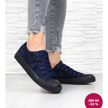
389 Kč
–50 %