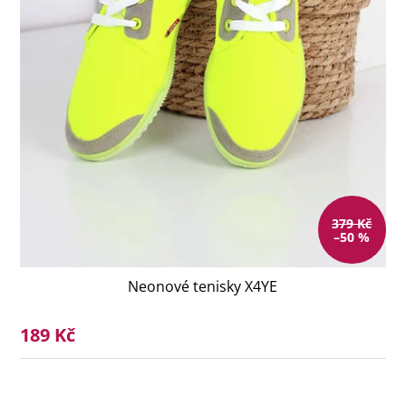
379 Kč
–50 %
Neonové tenisky X4YE
189 Kč