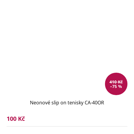
410 Kč
–75 %
Neonové slip on tenisky CA-40OR
100 Kč