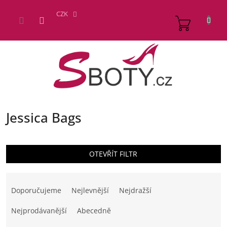
Přejít
na
CZK
NÁKUP
obsah
KOŠÍK
Jessica Bags
OTEVŘÍT FILTR
Ř
a
Doporučujeme
Nejlevnější
Nejdražší
z
e
Nejprodávanější
Abecedně
n