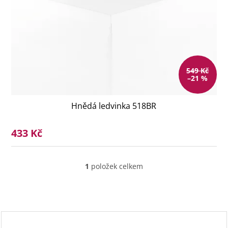
549 Kč
–21 %
Hnědá ledvinka 518BR
433 Kč
1
položek celkem
O
v
l
á
d
a