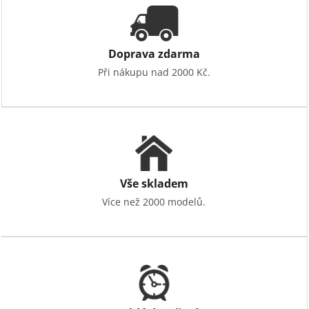
c
í
p
r
v
Doprava zdarma
k
Při nákupu nad 2000 Kč.
y
v
ý
p
i
s
u
Vše skladem
Více než 2000 modelů.