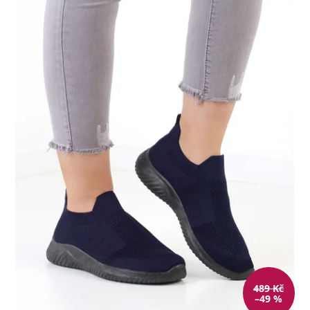
489 Kč
–49 %