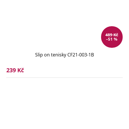
489 Kč
–51 %
Slip on tenisky CF21-003-1B
239 Kč