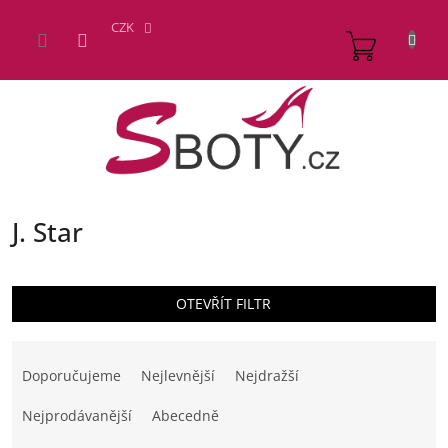
Přejít
na
CZK
NÁKUP
obsah
KOŠÍK
J. Star
OTEVŘÍT FILTR
Ř
a
Doporučujeme
Nejlevnější
Nejdražší
z
e
Nejprodávanější
Abecedně
n