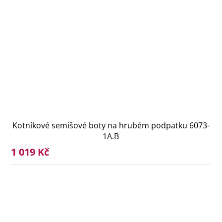
Kotníkové semišové boty na hrubém podpatku 6073-
1A.B
1 019 Kč