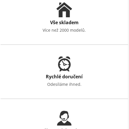
i
s
u
Vše skladem
Více než 2000 modelů.
Rychlé doručení
Odesíláme ihned.