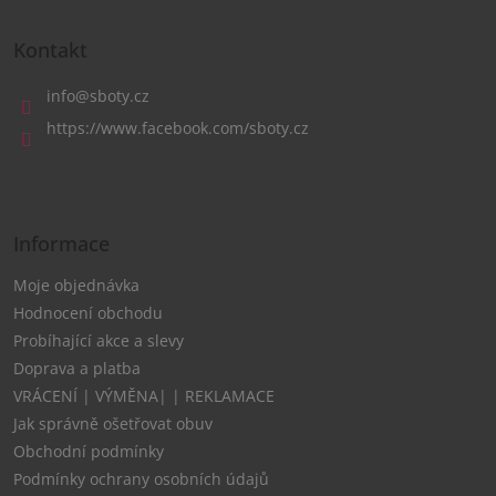
Z
á
Kontakt
p
a
info
@
sboty.cz
t
https://www.facebook.com/sboty.cz
í
Informace
Moje objednávka
Hodnocení obchodu
Probíhající akce a slevy
Doprava a platba
VRÁCENÍ | VÝMĚNA| | REKLAMACE
Jak správně ošetřovat obuv
Obchodní podmínky
Podmínky ochrany osobních údajů