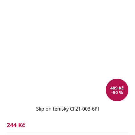
489 Kč
–50 %
Slip on tenisky CF21-003-6PI
244 Kč