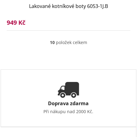
Lakované kotníkové boty 6053-1J.B
949 Kč
10
položek celkem
O
v
l
á
d
a
c
í
p
r
v
Doprava zdarma
k
Při nákupu nad 2000 Kč.
y
v
ý
p