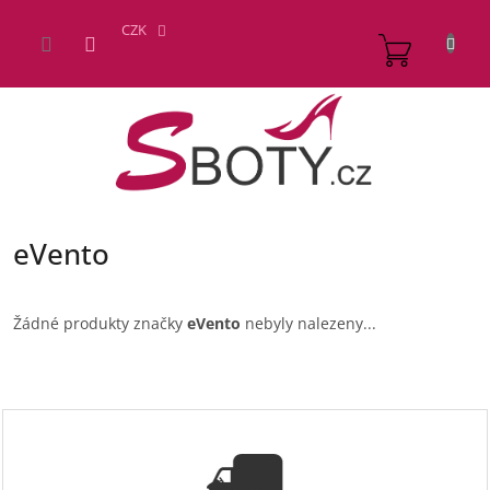
Přejít
na
CZK
NÁKUP
obsah
KOŠÍK
eVento
Žádné produkty značky
eVento
nebyly nalezeny...