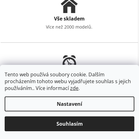
s
u
Vše skladem
Více než 2000 modelů.
Tento web používá soubory cookie. Dalším
Rychlé doručení
procházením tohoto webu vyjadřujete souhlas s jejich
Odesíláme ihned.
používáním.. Více informací
zde
.
Nastavení
Souhlasím
Zákaznická podpora