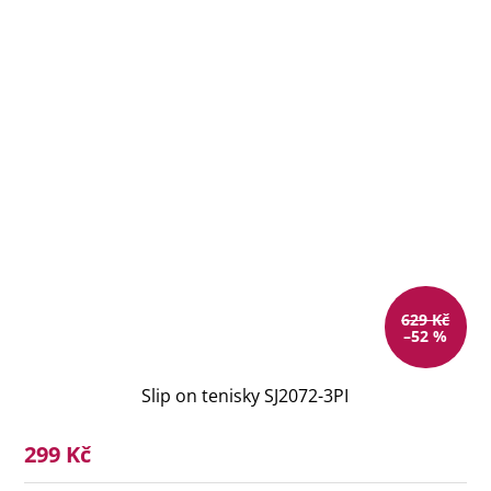
629 Kč
–52 %
Slip on tenisky SJ2072-3PI
299 Kč