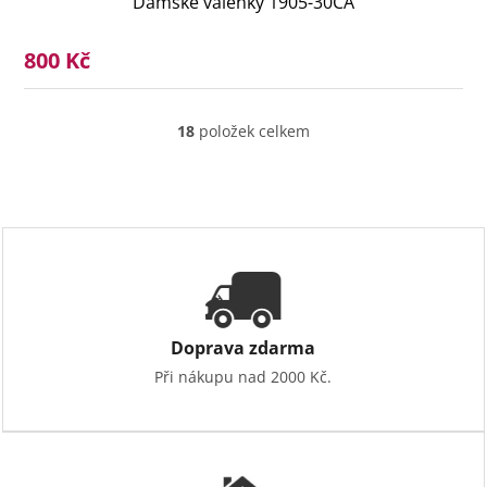
Dámské válenky 1905-30CA
800 Kč
18
položek celkem
O
v
l
á
d
a
c
í
p
r
v
Doprava zdarma
k
Při nákupu nad 2000 Kč.
y
v
ý
p
i