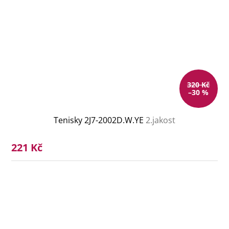
320 Kč
–30 %
Tenisky 2J7-2002D.W.YE
2.jakost
221 Kč