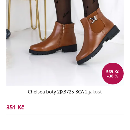
569 Kč
–38 %
Chelsea boty 2JX3725-3CA
2.jakost
351 Kč