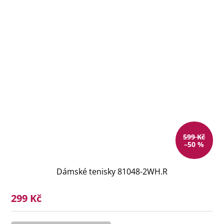
599 Kč
–50 %
Dámské tenisky 81048-2WH.R
299 Kč