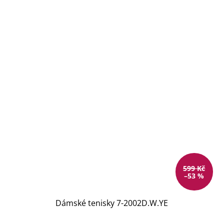
599 Kč
–53 %
Dámské tenisky 7-2002D.W.YE