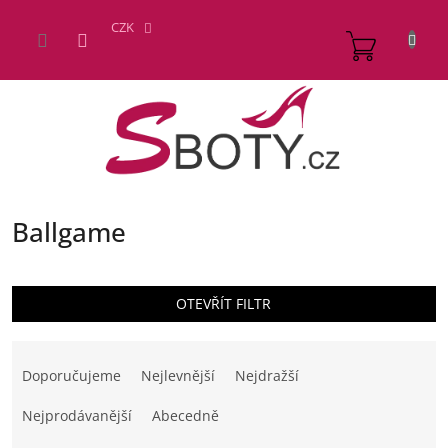
Přejít
na
CZK
NÁKUP
obsah
KOŠÍK
Ballgame
OTEVŘÍT FILTR
Ř
a
Doporučujeme
Nejlevnější
Nejdražší
z
e
Nejprodávanější
Abecedně
n