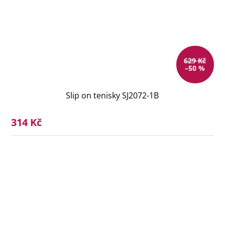
629 Kč
–50 %
Slip on tenisky SJ2072-1B
314 Kč