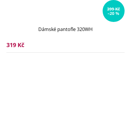
399 Kč
–20 %
Dámské pantofle 320WH
319 Kč