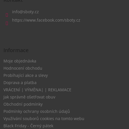
p
a
info
@
sboty.cz
t
https://www.facebook.com/sboty.cz
í
Informace
Moje objednávka
Hodnocení obchodu
Probíhající akce a slevy
Doprava a platba
VRÁCENÍ | VÝMĚNA| | REKLAMACE
Jak správně ošetřovat obuv
Obchodní podmínky
Podmínky ochrany osobních údajů
Využívání souborů cookies na tomto webu
Black Friday - Černý pátek