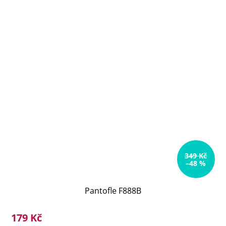
349 Kč
–48 %
Pantofle F888B
179 Kč