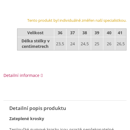
Tento produkt byl individuálně změřen naší specialistkou.
Velikost
36
37
38
39
40
41
Délka stélky v
23,5
24
24,5
25
26
26,5
centimetrech
Detailní informace
Detailní popis produktu
Zateplené krosky
Teploučké gumové krosky jsou prostě nepřekonatelné.